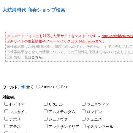
大航海時代 商会ショップ検索
※スマートフォンにも対応した新サイトをテスト中です →
https://searchbeta.mei
※新サイトの更新情報やフィードバックは X
@dol_allies
まで。
※検索結果は2026-08-06 09:46:40時点のものです。そのため、すでに売り
※検索結果など全ての情報について、その正確性を保証するものではありませ
※街情報一覧は
こちら
。
全て
Astraios
Eos
ワールド:
対象街:
セビリア
リスボン
ヴェネツィア
マルセイユ
アムステルダム
ロンドン
ナポリ
ジェノヴァ
チュニス
アテネ
アレクサンドリア
イスタンブール