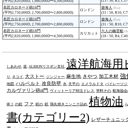
(13 / 50, R3, C37
(平均2,820,000D, 1,980,000D〜4,500,000D)
名匠カロネード砲16門
遊海人
(Eos)
ロンドン
(平均2,750,000D, 2,700,000D〜2,800,000D)
(31 / 50, R10, C
名匠カロネード砲16門
遊海人
(Eos)
ロンドン
(平均2,750,000D, 2,700,000D〜2,800,000D)
(31 / 50, R10, C
名匠カロネード砲18門
六人の幽霊船
(As
カリカット
(平均2,820,000D, 1,980,000D〜4,500,000D)
(18 / 50, R4, C40
遠洋航海用
しあわせ
,
道
,
ALBIONリスボン支社
,
強
大ストー
麻生地
きやつ
加工木材
り
,
ネコイ
,
,
ジンジャー
,
,
,
,
ハルベルト
改良防壁
地図
,
,
,
水
,
天平の
,
エメラルドタ
,
パイレーツジ
カルヴァリン砲4門
,
ヴィットーリア特注ドレス
,
塗料その
,
航海協会
植物油
ファ
術 2
,
の鎧
,
,
鎧の
,
鎧
,
鶏丸焼きニンニク詰め
,
,
書(カテゴリー2)
レザーチュニッ
,