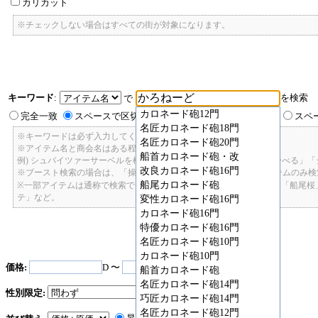
カリカット
※チェックしない場合はすべての街が対象になります。
キーワード
:
を検索
で
カロネード砲12門
完全一致
スペースで区切ったキーワードのいずれかを含む
スペ
名匠カロネード砲18門
※キーワードは必ず入力してください。
名匠カロネード砲20門
※アイテム名と商会名はある程度曖昧に検索できます。
船首カロネード砲・改
例) シュバイツァーサーベルを検索したい場合: 「しゅばいつあーさーべる」
改良カロネード砲16門
※ブースト検索の場合は、「操舵+2」で検索すると、操舵+2のアイテムのみ
船尾カロネード砲
※一部アイテムは通称で検索できます。「カテ1」「C1」「ロット1」「船尾
テ」など。
変性カロネード砲16門
カロネード砲16門
特優カロネード砲16門
名匠カロネード砲10門
カロネード砲10門
価格:
D 〜
D
船首カロネード砲
名匠カロネード砲14門
性別限定:
巧匠カロネード砲14門
名匠カロネード砲12門