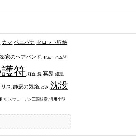
カマ
ベニバナ
タロット収納
,
,
,
築家のヘアバンド
,
セム・ハム諸
の護符
冥界
,
灯台
,
袋
,
,
鑑定
,
沈没
リス
静寂の気焔
,
,
,
どみ
,
軍
,
0
,
スウェーデン王国紋章
,
汎用小型