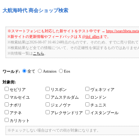
大航海時代 商会ショップ検索
※スマートフォンにも対応した新サイトをテスト中です →
https://searchbeta.mei
※新サイトの更新情報やフィードバックは X
@dol_allies
まで。
※検索結果は2026-08-07 16:46:24時点のものです。そのため、すでに売り
※検索結果など全ての情報について、その正確性を保証するものではありませ
※街情報一覧は
こちら
。
全て
Astraios
Eos
ワールド:
対象街:
セビリア
リスボン
ヴェネツィア
マルセイユ
アムステルダム
ロンドン
ナポリ
ジェノヴァ
チュニス
アテネ
アレクサンドリア
イスタンブール
カリカット
※チェックしない場合はすべての街が対象になります。