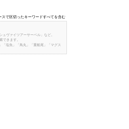
ースで区切ったキーワードすべてを含む
「シュヴァイツアーサーベル」など。
検索できます。
桜」「塩魚」「鳥丸」「重船尾」「マグス