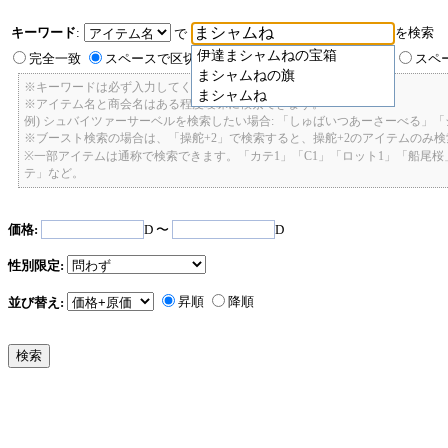
キーワード
:
を検索
で
伊達まシャムねの宝箱
完全一致
スペースで区切ったキーワードのいずれかを含む
スペ
まシャムねの旗
※キーワードは必ず入力してください。
まシャムね
※アイテム名と商会名はある程度曖昧に検索できます。
例) シュバイツァーサーベルを検索したい場合: 「しゅばいつあーさーべる」
※ブースト検索の場合は、「操舵+2」で検索すると、操舵+2のアイテムのみ
※一部アイテムは通称で検索できます。「カテ1」「C1」「ロット1」「船尾
テ」など。
価格:
D 〜
D
性別限定:
昇順
降順
並び替え: