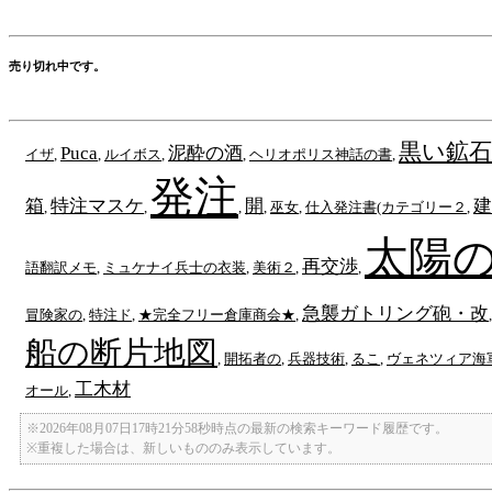
売り切れ中です。
黒い鉱石
Puca
泥酔の酒
イザ
,
,
ルイボス
,
,
ヘリオポリス神話の書
,
発注
箱
特注マスケ
開
建
,
,
,
,
巫女
,
仕入発注書(カテゴリー２
,
太陽
再交渉
語翻訳メモ
,
ミュケナイ兵士の衣装
,
美術２
,
,
急襲ガトリング砲・改
冒険家の
,
特注ド
,
★完全フリー倉庫商会★
,
船の断片地図
,
開拓者の
,
兵器技術
,
るこ
,
ヴェネツィア海
工木材
オール
,
※2026年08月07日17時21分58秒時点の最新の検索キーワード履歴です。
※重複した場合は、新しいもののみ表示しています。