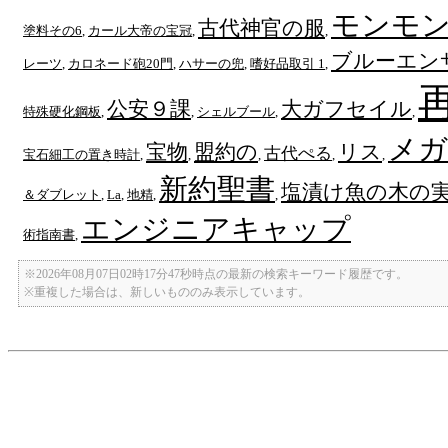
モンモ
古代神官の服
塗料その6
,
カール大帝の宝冠
,
,
ブルーエン
レーツ
,
カロネード砲20門
,
ハサーの兜
,
嗜好品取引 1
,
公安９課
大ガフセイル
特殊硬化鋼板
,
,
シェルブール
,
,
メガ
宝物
盟約の
リス
古代ぺる
宝石細工の置き時計
,
,
,
,
,
新約聖書
塩漬け魚の木の
＆ダブレット
,
La
,
地精
,
,
エンジニアキャップ
術指南書
,
※2026年08月07日02時17分47秒時点の最新の検索キーワード履歴です。
※重複した場合は、新しいもののみ表示しています。