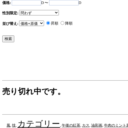
価格:
D 〜
D
性別限定:
昇順
降順
並び替え:
売り切れ中です。
カテゴリー
風
,
技
,
,
午後の紅茶
,
カス
,
油彩画
,
牛肉のミント