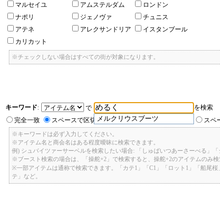
マルセイユ
アムステルダム
ロンドン
ナポリ
ジェノヴァ
チュニス
アテネ
アレクサンドリア
イスタンブール
カリカット
※チェックしない場合はすべての街が対象になります。
キーワード
:
を検索
で
メルクリウスブーツ
完全一致
スペースで区切ったキーワードのいずれかを含む
スペ
※キーワードは必ず入力してください。
※アイテム名と商会名はある程度曖昧に検索できます。
例) シュバイツァーサーベルを検索したい場合: 「しゅばいつあーさーべる」
※ブースト検索の場合は、「操舵+2」で検索すると、操舵+2のアイテムのみ
※一部アイテムは通称で検索できます。「カテ1」「C1」「ロット1」「船尾
テ」など。