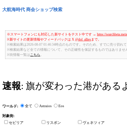
大航海時代 商会ショップ検索
※スマートフォンにも対応した新サイトをテスト中です →
https://searchbeta.mei
※新サイトの更新情報やフィードバックは X
@dol_allies
まで。
※検索結果は2026-08-07 01:46:34時点のものです。そのため、すでに売り
※検索結果など全ての情報について、その正確性を保証するものではありませ
※街情報一覧は
こちら
。
速報
: 旗が変わった港がある
全て
Astraios
Eos
ワールド:
対象街:
セビリア
リスボン
ヴェネツィア