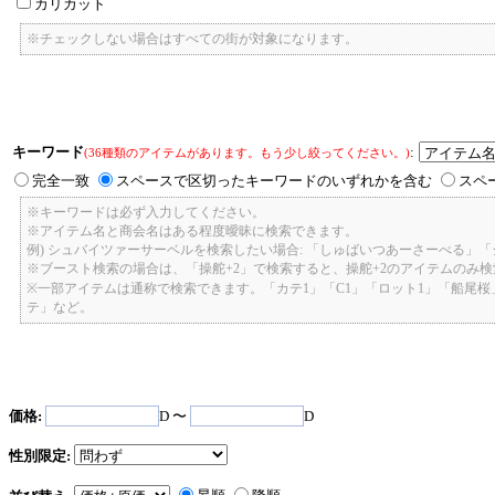
カリカット
※チェックしない場合はすべての街が対象になります。
キーワード
:
(36種類のアイテムがあります。もう少し絞ってください。)
完全一致
スペースで区切ったキーワードのいずれかを含む
スペ
※キーワードは必ず入力してください。
※アイテム名と商会名はある程度曖昧に検索できます。
例) シュバイツァーサーベルを検索したい場合: 「しゅばいつあーさーべる」
※ブースト検索の場合は、「操舵+2」で検索すると、操舵+2のアイテムのみ
※一部アイテムは通称で検索できます。「カテ1」「C1」「ロット1」「船尾
テ」など。
価格:
D 〜
D
性別限定: