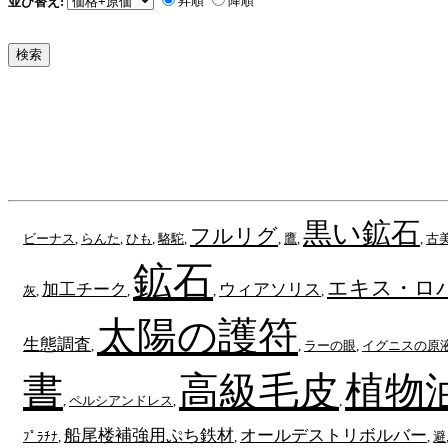
昇順
降順
並び替え:
黒い鉱石
フルリグ
ビーナス
,
らんた
,
ひも
,
駱駝
,
,
鷹
,
,
古
鉱石
エキス・ロ
加工チーク
ウィアソリス
灰
,
,
,
,
太陽の護符
生態調査
,
,
ラーの眼
,
イグニスの原
書
高級毛皮
植物
,
ペルシアンドレス
,
,
船尾楼補強用ぷち鉄材
オールデストリボルバー
ﾌﾟﾗﾁﾅ
,
,
,
避