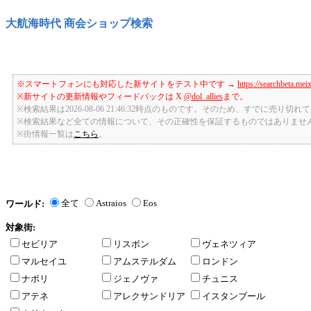
大航海時代 商会ショップ検索
※スマートフォンにも対応した新サイトをテスト中です →
https://searchbeta.mei
※新サイトの更新情報やフィードバックは X
@dol_allies
まで。
※検索結果は2026-08-06 21:46:32時点のものです。そのため、すでに売り
※検索結果など全ての情報について、その正確性を保証するものではありませ
※街情報一覧は
こちら
。
全て
Astraios
Eos
ワールド:
対象街:
セビリア
リスボン
ヴェネツィア
マルセイユ
アムステルダム
ロンドン
ナポリ
ジェノヴァ
チュニス
アテネ
アレクサンドリア
イスタンブール