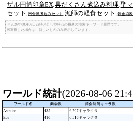
ザル円筒印章EX
具だくさん煮込み料理
聖
,
,
セット
漁師の軽食セット
,
田舎風煮込みセット
,
,
錬金術改
※2026年08月06日22時04分43秒時点の最新の検索キーワード履歴です。
※重複した場合は、新しいもののみ表示しています。
ワールド統計
(2026-08-06 21
ワールド名
商会数
商会所属キャラ数
Astraios
435
6,707キャラクタ
Eos
410
6,516キャラクタ