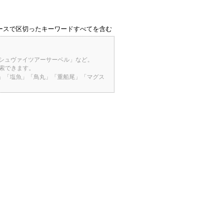
ースで区切ったキーワードすべてを含む
「シュヴァイツアーサーベル」など。
検索できます。
桜」「塩魚」「鳥丸」「重船尾」「マグス