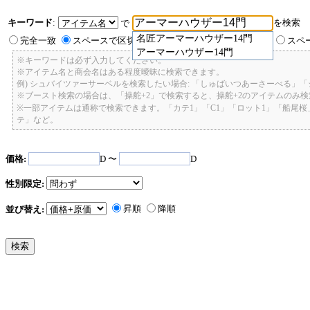
キーワード
:
を検索
で
名匠アーマーハウザー14門
完全一致
スペースで区切ったキーワードのいずれかを含む
スペ
アーマーハウザー14門
※キーワードは必ず入力してください。
※アイテム名と商会名はある程度曖昧に検索できます。
例) シュバイツァーサーベルを検索したい場合: 「しゅばいつあーさーべる」
※ブースト検索の場合は、「操舵+2」で検索すると、操舵+2のアイテムのみ
※一部アイテムは通称で検索できます。「カテ1」「C1」「ロット1」「船尾
テ」など。
価格:
D 〜
D
性別限定:
昇順
降順
並び替え: