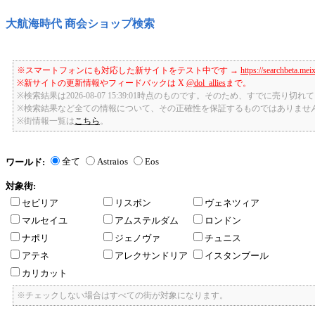
大航海時代 商会ショップ検索
※スマートフォンにも対応した新サイトをテスト中です →
https://searchbeta.mei
※新サイトの更新情報やフィードバックは X
@dol_allies
まで。
※検索結果は2026-08-07 15:39:01時点のものです。そのため、すでに売り
※検索結果など全ての情報について、その正確性を保証するものではありませ
※街情報一覧は
こちら
。
全て
Astraios
Eos
ワールド:
対象街:
セビリア
リスボン
ヴェネツィア
マルセイユ
アムステルダム
ロンドン
ナポリ
ジェノヴァ
チュニス
アテネ
アレクサンドリア
イスタンブール
カリカット
※チェックしない場合はすべての街が対象になります。