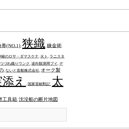
狭織
(NO.1)
錬金術
,
,
神秘のロサ・ダマスケナ
,
火ト
,
ラニスタ
つづれ織りウンク
,
波向観測用ブイ
,
デ
の
オーク製
,
ないと造船株式会社
,
実添え
太
,
国家貢献勲記
,
磨工具箱
沈没船の断片地図
,