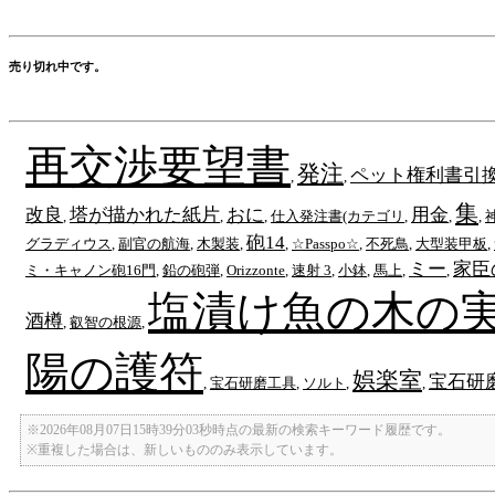
売り切れ中です。
再交渉要望書
発注
ペット権利書引換券
,
,
集
改良
塔が描かれた紙片
おに
用金
,
,
,
仕入発注書(カテゴリ
,
,
,
砲14
グラディウス
,
副官の航海
,
木製装
,
,
☆Passpo☆
,
不死鳥
,
大型装甲板
,
ミー
家臣
ミ・キャノン砲16門
,
鉛の砲弾
,
Orizzonte
,
速射 3
,
小鉢
,
馬上
,
,
塩漬け魚の木の
酒樽
,
叡智の根源
,
陽の護符
娯楽室
宝石研
,
宝石研磨工具
,
ソルト
,
,
※2026年08月07日15時39分03秒時点の最新の検索キーワード履歴です。
※重複した場合は、新しいもののみ表示しています。