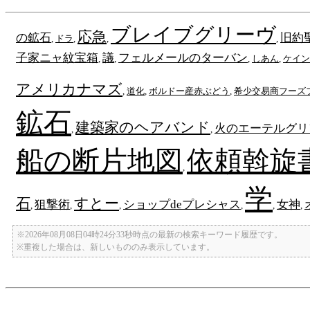
ブレイブグリーヴ
応急
の鉱石
旧約
,
ドラ
,
,
,
子家ニャ紋宝箱
議
フェルメールのターバン
,
,
,
しあん
,
ケイン
アメリカナマズ
,
道化
,
ボルドー産赤ぶどう
,
希少交易商フーズ
鉱石
建築家のヘアバンド
火のエーテルグリ
,
,
船の断片地図
依頼斡旋
,
学
石
すとー
狙撃術
ショップdeプレシャス
女神
,
,
,
,
,
,
※2026年08月08日04時24分33秒時点の最新の検索キーワード履歴です。
※重複した場合は、新しいもののみ表示しています。