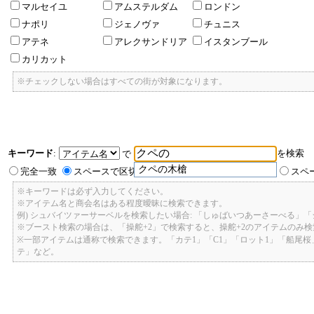
マルセイユ
アムステルダム
ロンドン
ナポリ
ジェノヴァ
チュニス
アテネ
アレクサンドリア
イスタンブール
カリカット
※チェックしない場合はすべての街が対象になります。
キーワード
:
を検索
で
クペの木槍
完全一致
スペースで区切ったキーワードのいずれかを含む
スペ
※キーワードは必ず入力してください。
※アイテム名と商会名はある程度曖昧に検索できます。
例) シュバイツァーサーベルを検索したい場合: 「しゅばいつあーさーべる」
※ブースト検索の場合は、「操舵+2」で検索すると、操舵+2のアイテムのみ
※一部アイテムは通称で検索できます。「カテ1」「C1」「ロット1」「船尾
テ」など。