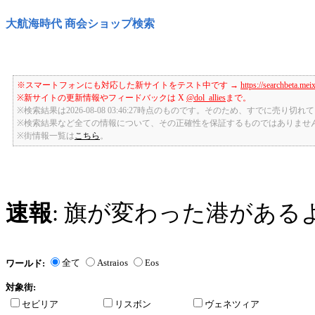
大航海時代 商会ショップ検索
※スマートフォンにも対応した新サイトをテスト中です →
https://searchbeta.mei
※新サイトの更新情報やフィードバックは X
@dol_allies
まで。
※検索結果は2026-08-08 03:46:27時点のものです。そのため、すでに売り
※検索結果など全ての情報について、その正確性を保証するものではありませ
※街情報一覧は
こちら
。
速報
: 旗が変わった港がある
全て
Astraios
Eos
ワールド:
対象街:
セビリア
リスボン
ヴェネツィア