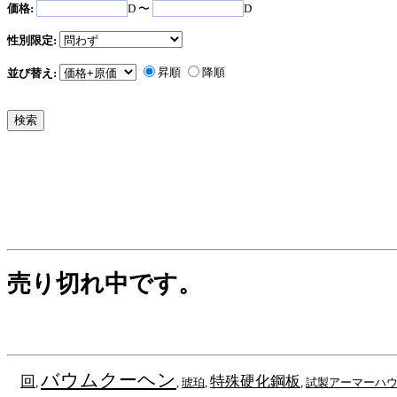
価格:
D 〜
D
性別限定:
昇順
降順
並び替え:
売り切れ中です。
バウムクーヘン
回
特殊硬化鋼板
,
,
琥珀
,
,
試製アーマーハウ