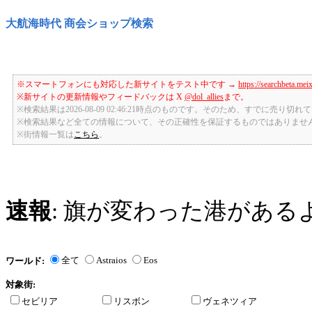
大航海時代 商会ショップ検索
※スマートフォンにも対応した新サイトをテスト中です →
https://searchbeta.mei
※新サイトの更新情報やフィードバックは X
@dol_allies
まで。
※検索結果は2026-08-09 02:46:21時点のものです。そのため、すでに売り
※検索結果など全ての情報について、その正確性を保証するものではありませ
※街情報一覧は
こちら
。
速報
: 旗が変わった港がある
全て
Astraios
Eos
ワールド:
対象街:
セビリア
リスボン
ヴェネツィア