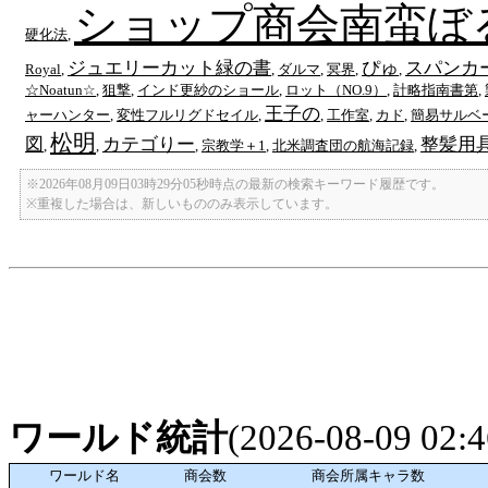
ショップ商会南蛮ぼ
硬化法
,
ジュエリーカット緑の書
ぴゅ
スパンカ
Royal
,
,
ダルマ
,
冥界
,
,
☆Noatun☆
,
狙撃
,
インド更紗のショール
,
ロット（NO.9）
,
計略指南書第
,
王子の
ャーハンター
,
変性フルリグドセイル
,
,
工作室
,
カド
,
簡易サルベ
松明
図
カテゴりー
整髪用
,
,
,
宗教学＋1
,
北米調査団の航海記録
,
※2026年08月09日03時29分05秒時点の最新の検索キーワード履歴です。
※重複した場合は、新しいもののみ表示しています。
ワールド統計
(2026-08-09 02
ワールド名
商会数
商会所属キャラ数