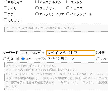
マルセイユ
アムステルダム
ロンドン
ナポリ
ジェノヴァ
チュニス
アテネ
アレクサンドリア
イスタンブール
カリカット
※チェックしない場合はすべての街が対象になります。
キーワード
:
を検索
で
スペイン風ポトフ
完全一致
スペースで区切ったキーワードのいずれかを含む
スペ
※キーワードは必ず入力してください。
※アイテム名と商会名はある程度曖昧に検索できます。
例) シュバイツァーサーベルを検索したい場合: 「しゅばいつあーさーべる」
※ブースト検索の場合は、「操舵+2」で検索すると、操舵+2のアイテムのみ
※一部アイテムは通称で検索できます。「カテ1」「C1」「ロット1」「船尾
テ」など。