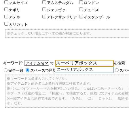
マルセイユ
アムステルダム
ロンドン
ナポリ
ジェノヴァ
チュニス
アテネ
アレクサンドリア
イスタンブール
カリカット
※チェックしない場合はすべての街が対象になります。
キーワード
:
を検索
で
スーペリアボックス
完全一致
スペースで区切ったキーワードのいずれかを含む
スペ
※キーワードは必ず入力してください。
※アイテム名と商会名はある程度曖昧に検索できます。
例) シュバイツァーサーベルを検索したい場合: 「しゅばいつあーさーべる」
※ブースト検索の場合は、「操舵+2」で検索すると、操舵+2のアイテムのみ
※一部アイテムは通称で検索できます。「カテ1」「C1」「ロット1」「船尾
テ」など。