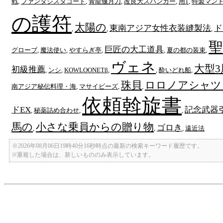
戦
,
ファンタジスタコート
,
青龍偃月刀
,
改良大スパンカー
,
用1
,
特製マン
の護符
太陽の
東南アジア女性衣装縫製法
ド
,
,
,
巨匠の大工道具
グローブ
,
魔法使い
,
やすらぎ亭
,
,
夏の都の装束
,
ヴェネ
大型3
初級推薦
,
ンシ
,
KOWLOONETβ
,
,
酔いどれ船
,
珠貝
ロロノアシャツ
南アジア秘伝料理・海
,
マサイビーズ
,
,
依頼斡旋書
ドEX
記念武器
,
秘薬詰め合わせ
,
,
馬の
小さな乗員からの贈り物
ゴロき
,
,
,
遠近法
※2026年08月06日19時40分16秒時点の最新の検索キーワード履歴です。
※重複した場合は、新しいもののみ表示しています。