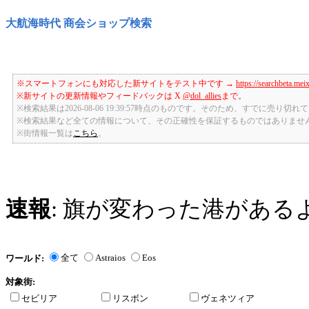
大航海時代 商会ショップ検索
※スマートフォンにも対応した新サイトをテスト中です →
https://searchbeta.mei
※新サイトの更新情報やフィードバックは X
@dol_allies
まで。
※検索結果は2026-08-06 19:39:57時点のものです。そのため、すでに売り
※検索結果など全ての情報について、その正確性を保証するものではありませ
※街情報一覧は
こちら
。
速報
: 旗が変わった港がある
全て
Astraios
Eos
ワールド:
対象街:
セビリア
リスボン
ヴェネツィア