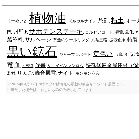
植物油
粘土
懲罰
オー
まーめいど
,
,
ズルカルナイン
,
,
,
サボテンステーキ
ｻｲｻﾞﾙ
門
,
,
,
コルセアコート
,
異質
,
風化
,
奇
船塗料
サルベージ
特製
,
,
黄金のシールリング
,
六韜三略
,
拡張倉庫
,
黒い鉱石
黄色い
記
,
ジャーマンポテト
,
,
収奪 ３
,
竜血
旋書
特殊塗装金属装材（深
,
社交 3
,
,
シュイペンヤンロウ
,
りんご
轟音機雷
ナイト
装材
,
,
,
,
モンモン商会
※2026年08月08日19時06分37秒時点の最新の検索キーワード履歴です。
※重複した場合は、新しいもののみ表示しています。