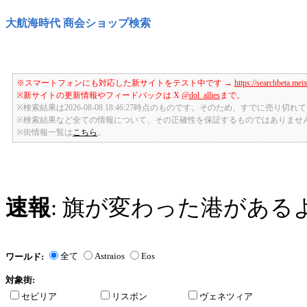
大航海時代 商会ショップ検索
※スマートフォンにも対応した新サイトをテスト中です →
https://searchbeta.mei
※新サイトの更新情報やフィードバックは X
@dol_allies
まで。
※検索結果は2026-08-08 18:46:27時点のものです。そのため、すでに売り
※検索結果など全ての情報について、その正確性を保証するものではありませ
※街情報一覧は
こちら
。
速報
: 旗が変わった港がある
全て
Astraios
Eos
ワールド:
対象街:
セビリア
リスボン
ヴェネツィア