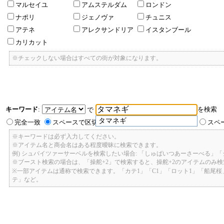
マルセイユ
アムステルダム
ロンドン
ナポリ
ジェノヴァ
チュニス
アテネ
アレクサンドリア
イスタンブール
カリカット
※チェックしない場合はすべての街が対象になります。
キーワード
:
を検索
で
タマネギ
完全一致
スペースで区切ったキーワードのいずれかを含む
スペ
※キーワードは必ず入力してください。
※アイテム名と商会名はある程度曖昧に検索できます。
例) シュバイツァーサーベルを検索したい場合: 「しゅばいつあーさーべる」
※ブースト検索の場合は、「操舵+2」で検索すると、操舵+2のアイテムのみ
※一部アイテムは通称で検索できます。「カテ1」「C1」「ロット1」「船尾
テ」など。