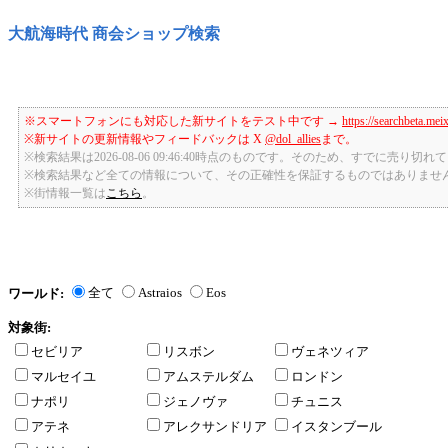
大航海時代 商会ショップ検索
※スマートフォンにも対応した新サイトをテスト中です →
https://searchbeta.mei
※新サイトの更新情報やフィードバックは X
@dol_allies
まで。
※検索結果は2026-08-06 09:46:40時点のものです。そのため、すでに売り
※検索結果など全ての情報について、その正確性を保証するものではありませ
※街情報一覧は
こちら
。
全て
Astraios
Eos
ワールド:
対象街:
セビリア
リスボン
ヴェネツィア
マルセイユ
アムステルダム
ロンドン
ナポリ
ジェノヴァ
チュニス
アテネ
アレクサンドリア
イスタンブール