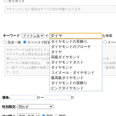
カリカット
※チェックしない場合はすべての街が対象になります。
キーワード
:
を検索
で
ダイヤモンドの耳飾り
完全一致
スペースで区切ったキーワードのいずれかを含む
スペ
ダイヤモンドのブローチ
※キーワードは必ず入力してください。
ダイヤ
※アイテム名と商会名はある程度曖昧に検索できます。
高級ダイヤモンド
例) シュバイツァーサーベルを検索したい場合: 「しゅばいつあーさーべる」
ダイヤモンドダスト
※ブースト検索の場合は、「操舵+2」で検索すると、操舵+2のアイテムのみ
ダイヤモンド
※一部アイテムは通称で検索できます。「カテ1」「C1」「ロット1」「船尾
テ」など。
コイヌール・ダイヤモンド
最高級ダイヤモンド
ダイヤモンドの首飾り
ピンクダイヤモンド
価格:
D 〜
D
性別限定: