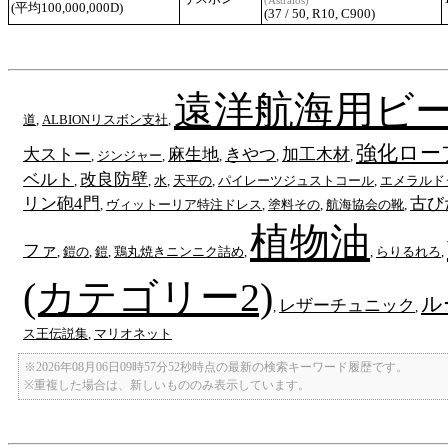
(Astraios)
(平均100,000,000D)
(37 / 50, R10, C900)
遠洋航海用ビ
道
,
ALBIONリスボン支社
,
強化ロー
大ストー
麻生地
きやつ
加工木材
,
ジンジャー
,
,
,
,
ベルト
改良防壁
,
,
水
,
天平の
,
パイレーツジュストコール
,
エメラルド
リン砲4門
古び
,
ヴィットーリア特注ドレス
,
塗料その
,
航海協会の靴
,
植物油
ファ
,
鎧の
,
鎧
,
鶏丸焼きニンニク詰め
,
,
らりるれろ
,
(カテゴリー2)
ル
レザーチュニック
,
,
ス王伝説集
,
マリオネット
※2026年08月06日09時57分52秒時点の最新の検索キーワード履歴です。
※重複した場合は、新しいもののみ表示しています。