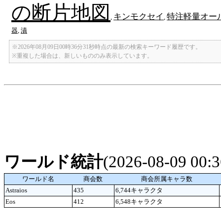
の断片地図
キンモクセイ
特注軽量オー
,
,
器
,
漬
※2026年08月09日00時36分31秒時点の最新の検索キーワード履歴です。
※重複した場合は、新しいもののみ表示しています。
ワールド統計
(2026-08-09 00
ワールド名
商会数
商会所属キャラ数
Astraios
435
6,744キャラクタ
Eos
412
6,548キャラクタ