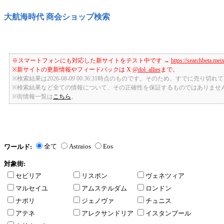
大航海時代 商会ショップ検索
※スマートフォンにも対応した新サイトをテスト中です →
https://searchbeta.mei
※新サイトの更新情報やフィードバックは X
@dol_allies
まで。
※検索結果は2026-08-09 00:36:31時点のものです。そのため、すでに売り
※検索結果など全ての情報について、その正確性を保証するものではありませ
※街情報一覧は
こちら
。
全て
Astraios
Eos
ワールド:
対象街:
セビリア
リスボン
ヴェネツィア
マルセイユ
アムステルダム
ロンドン
ナポリ
ジェノヴァ
チュニス
アテネ
アレクサンドリア
イスタンブール