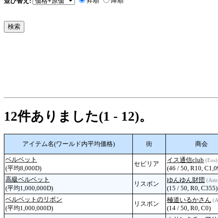
昇順
降順
並び替え:
12件ありました(1 - 12)。
アイテム名(ワールド内平均価格)
街
商会
ベルベット
イス通信club
(Eos)
セビリア
(平均8,000D)
(46 / 50, R10, C1,0
高級ベルベット
ゆんゆん財団
(Astr
リスボン
(平均1,000,000D)
(15 / 50, R0, C355)
ベルベットのリボン
極道いるかさん
(A
リスボン
(平均1,000,000D)
(14 / 50, R0, C0)