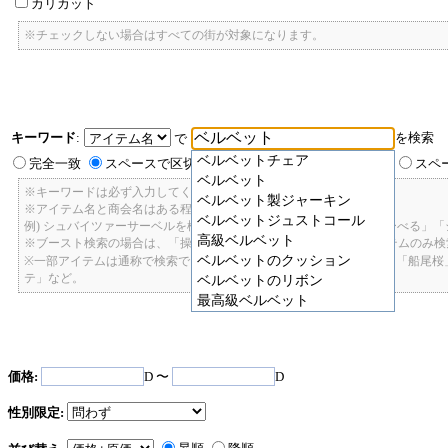
カリカット
※チェックしない場合はすべての街が対象になります。
キーワード
:
を検索
で
ベルベットチェア
完全一致
スペースで区切ったキーワードのいずれかを含む
スペ
ベルベット
※キーワードは必ず入力してください。
ベルベット製ジャーキン
※アイテム名と商会名はある程度曖昧に検索できます。
ベルベットジュストコール
例) シュバイツァーサーベルを検索したい場合: 「しゅばいつあーさーべる」
高級ベルベット
※ブースト検索の場合は、「操舵+2」で検索すると、操舵+2のアイテムのみ
ベルベットのクッション
※一部アイテムは通称で検索できます。「カテ1」「C1」「ロット1」「船尾
テ」など。
ベルベットのリボン
最高級ベルベット
価格:
D 〜
D
性別限定: