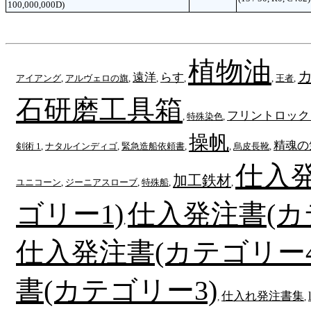
100,000,000D)
植物油
遠洋
らす
アイアング
,
アルヴェロの旗
,
,
,
,
王者
,
石研磨工具箱
フリントロック
,
特殊染色
,
操帆
精魂の
剣術 1
,
ナタルインディゴ
,
緊急造船依頼書
,
,
烏皮長靴
,
仕入
加工鉄材
ユニコーン
,
ジーニアスローブ
,
特殊船
,
,
ゴリー1)
仕入発注書(カ
,
仕入発注書(カテゴリー4
書(カテゴリー3)
仕入れ発注書集
,
,