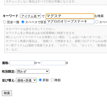
※チェックしない場合はすべての街が対象になります。
キーワード
:
を検索
で
マグロのオリーブステーキ
完全一致
スペースで区切ったキーワードのいずれかを含む
スペ
※キーワードは必ず入力してください。
※アイテム名と商会名はある程度曖昧に検索できます。
例) シュバイツァーサーベルを検索したい場合: 「しゅばいつあーさーべる」
※ブースト検索の場合は、「操舵+2」で検索すると、操舵+2のアイテムのみ
※一部アイテムは通称で検索できます。「カテ1」「C1」「ロット1」「船尾
テ」など。
価格:
D 〜
D
性別限定:
昇順
降順
並び替え: