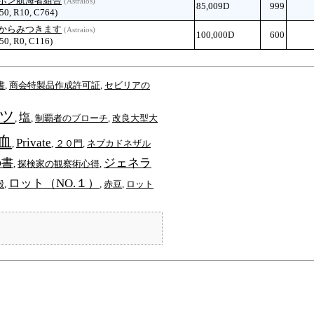
ボン航海者組合
(Astraios)
85,009D
999
 50, R10, C764)
からみつきます
(Astraios)
100,000D
600
 50, R0, C116)
書
,
商会特製品作成許可証
,
セビリアの
ツ
塩
,
,
制覇者のブローチ
,
改良大型大
血
Private
,
,
２０門
,
ネブカドネザル
の書
ジェネラ
,
探検家の観察術心得
,
ロット（NO.１）
殻
,
,
赤豆
,
ロット