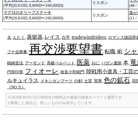
リス
リスボン
(平均20,010D, 8,000D〜100,000D)
(48 /
マグロのオリーブステーキ
藻が
リスボン
(平均20,010D, 8,000D〜100,000D)
(11 /
蒸留器
レイス
tradewindriders
太
,
んたく
,
,
,
白手
,
,
ロマンス諸語辞
再交渉要望書
シャ
転職
術
フナ虫商事
,
,
,
,
医薬
竜
本
砲鋳造法
,
アーモンド
,
高級ベルベット
,
,
おに
,
パガン遺跡
,
,
フィオーレ
陸戦用小道具・工芸
円筒印章
,
,
改良小型砲門
,
色の鉱石
ルキュイラス
,
メキシカンブーツ
,
の剣
,
士官
,
冥界
,
,
貝
（NO.５）
※2026年08月07日11時00分19秒時点の最新の検索キーワード履歴です。
※重複した場合は、新しいもののみ表示しています。