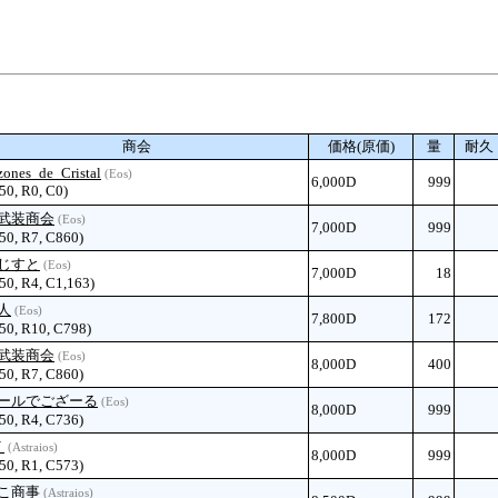
商会
価格(原価)
量
耐久
zones_de_Cristal
(Eos)
6,000D
999
 50, R0, C0)
武装商会
(Eos)
7,000D
999
 50, R7, C860)
じすと
(Eos)
7,000D
18
 50, R4, C1,163)
人
(Eos)
7,800D
172
 50, R10, C798)
武装商会
(Eos)
8,000D
400
 50, R7, C860)
ールでござーる
(Eos)
8,000D
999
 50, R4, C736)
Ｔ
(Astraios)
8,000D
999
 50, R1, C573)
こ商事
(Astraios)