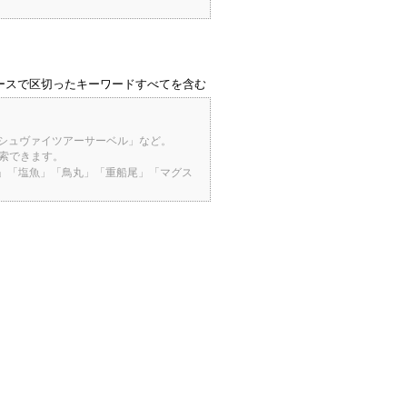
ースで区切ったキーワードすべてを含む
「シュヴァイツアーサーベル」など。
検索できます。
桜」「塩魚」「鳥丸」「重船尾」「マグス