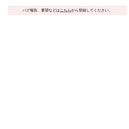
バグ報告、要望などは
こちら
から登録してください。