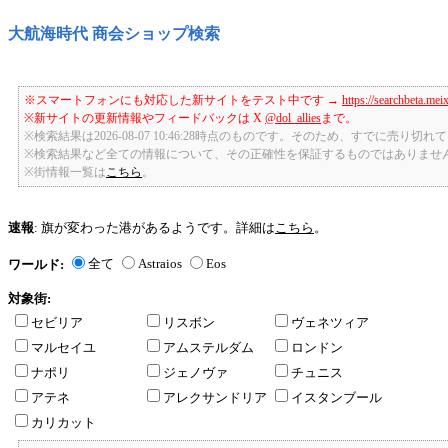
大航海時代 商会ショップ検索
※スマートフォンにも対応した新サイトをテスト中です →
https://searchbeta.mei
※新サイトの更新情報やフィードバックは X
@dol_allies
まで。
※検索結果は2026-08-07 10:46:28時点のものです。そのため、すでに売り
※検索結果など全ての情報について、その正確性を保証するものではありませ
※街情報一覧は
こちら
。
速報
: 旗が変わった港があるようです。詳細は
こちら
。
全て
Astraios
Eos
ワールド:
対象街:
セビリア
リスボン
ヴェネツィア
マルセイユ
アムステルダム
ロンドン
ナポリ
ジェノヴァ
チュニス
アテネ
アレクサンドリア
イスタンブール
カリカット