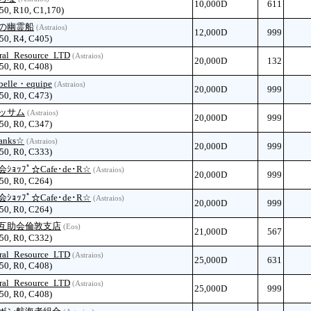
10,000D
611
 50, R10, C1,170)
の幽霊船
(Astraios)
12,000D
999
 50, R4, C405)
ral_Resource_LTD
(Astraios)
20,000D
132
 50, R0, C408)
elle・equipe
(Astraios)
20,000D
999
 50, R0, C473)
ッサム
(Astraios)
20,000D
999
 50, R0, C347)
anks☆
(Astraios)
20,000D
999
 50, R0, C333)
ｼｮｯﾌﾟ☆Cafe･de･R☆
(Astraios)
20,000D
999
 50, R0, C264)
ｼｮｯﾌﾟ☆Cafe･de･R☆
(Astraios)
20,000D
999
 50, R0, C264)
互助会倫敦支店
(Eos)
21,000D
567
 50, R0, C332)
ral_Resource_LTD
(Astraios)
25,000D
631
 50, R0, C408)
ral_Resource_LTD
(Astraios)
25,000D
999
 50, R0, C408)