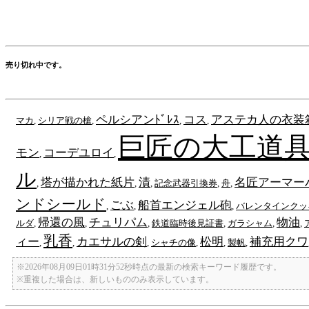
売り切れ中です。
ペルシアンﾄﾞﾚｽ
コス
アステカ人の衣装
マカ
,
シリア戦の槍
,
,
,
巨匠の大工道
モン
コーデユロイ
,
,
ル
塔が描かれた紙片
漬
名匠アーマー
,
,
,
記念武器引換券
,
舟
,
ンドシールド
ごぶ
船首エンジェル砲
,
,
,
バレンタインクッ
帰還の風
チュリパム
物油
ルダ
,
,
,
鉄道臨時後見証書
,
ガラシャム
,
,
乳香
ィー
カエサルの剣
松明
補充用クワ
,
,
,
シャチの像
,
,
製帆
,
※2026年08月09日01時31分52秒時点の最新の検索キーワード履歴です。
※重複した場合は、新しいもののみ表示しています。