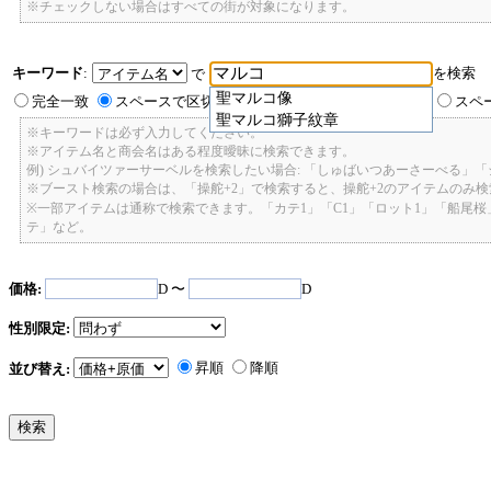
※チェックしない場合はすべての街が対象になります。
キーワード
:
を検索
で
聖マルコ像
完全一致
スペースで区切ったキーワードのいずれかを含む
スペ
聖マルコ獅子紋章
※キーワードは必ず入力してください。
※アイテム名と商会名はある程度曖昧に検索できます。
例) シュバイツァーサーベルを検索したい場合: 「しゅばいつあーさーべる」
※ブースト検索の場合は、「操舵+2」で検索すると、操舵+2のアイテムのみ
※一部アイテムは通称で検索できます。「カテ1」「C1」「ロット1」「船尾
テ」など。
価格:
D 〜
D
性別限定:
昇順
降順
並び替え: