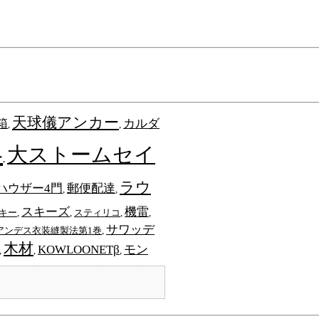
天球儀アンカー
箱
カルダ
,
,
具
大ストームセイ
,
ラウ
ハウザー4門
郵便配達
,
,
スキーズ
機雷
キー
,
,
スティリコ
,
,
サワッデ
アンデス衣装縫製法第1巻
,
木材
KOWLOONETβ
モン
,
,
,