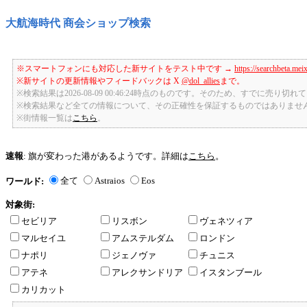
大航海時代 商会ショップ検索
※スマートフォンにも対応した新サイトをテスト中です →
https://searchbeta.mei
※新サイトの更新情報やフィードバックは X
@dol_allies
まで。
※検索結果は2026-08-09 00:46:24時点のものです。そのため、すでに売り
※検索結果など全ての情報について、その正確性を保証するものではありませ
※街情報一覧は
こちら
。
速報
: 旗が変わった港があるようです。詳細は
こちら
。
全て
Astraios
Eos
ワールド:
対象街:
セビリア
リスボン
ヴェネツィア
マルセイユ
アムステルダム
ロンドン
ナポリ
ジェノヴァ
チュニス
アテネ
アレクサンドリア
イスタンブール
カリカット