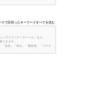
ースで区切ったキーワードすべてを含む
「シュヴァイツアーサーベル」など。
検索できます。
桜」「塩魚」「鳥丸」「重船尾」「マグス