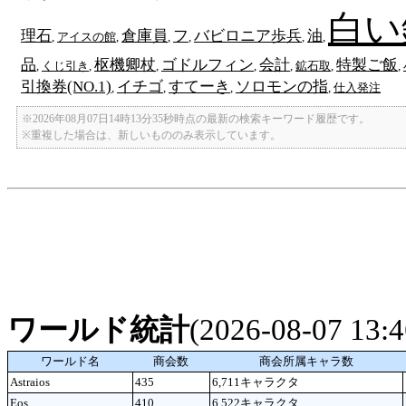
白い
理石
倉庫員
フ
バビロニア歩兵
油
,
アイスの館
,
,
,
,
,
品
枢機卿杖
ゴドルフィン
会計
特製ご飯
,
くじ引き
,
,
,
,
鉱石取
,
,
引換券(NO.1)
イチゴ
すてーき
ソロモンの指
,
,
,
,
仕入発注
※2026年08月07日14時13分35秒時点の最新の検索キーワード履歴です。
※重複した場合は、新しいもののみ表示しています。
ワールド統計
(2026-08-07 13
ワールド名
商会数
商会所属キャラ数
Astraios
435
6,711キャラクタ
Eos
410
6,522キャラクタ