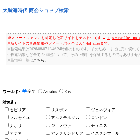
大航海時代 商会ショップ検索
※スマートフォンにも対応した新サイトをテスト中です →
https://searchbeta.mei
※新サイトの更新情報やフィードバックは X
@dol_allies
まで。
※検索結果は2026-08-07 13:46:24時点のものです。そのため、すでに売り
※検索結果など全ての情報について、その正確性を保証するものではありませ
※街情報一覧は
こちら
。
全て
Astraios
Eos
ワールド:
対象街:
セビリア
リスボン
ヴェネツィア
マルセイユ
アムステルダム
ロンドン
ナポリ
ジェノヴァ
チュニス
アテネ
アレクサンドリア
イスタンブール