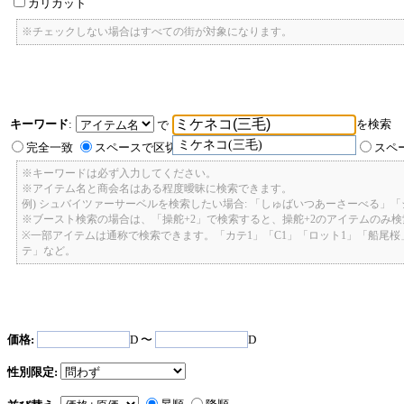
カリカット
※チェックしない場合はすべての街が対象になります。
キーワード
:
を検索
で
ミケネコ(三毛)
完全一致
スペースで区切ったキーワードのいずれかを含む
スペ
※キーワードは必ず入力してください。
※アイテム名と商会名はある程度曖昧に検索できます。
例) シュバイツァーサーベルを検索したい場合: 「しゅばいつあーさーべる」
※ブースト検索の場合は、「操舵+2」で検索すると、操舵+2のアイテムのみ
※一部アイテムは通称で検索できます。「カテ1」「C1」「ロット1」「船尾
テ」など。
価格:
D 〜
D
性別限定: