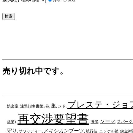
昇順
降順
並び替え:
売り切れ中です。
プレステ・ジョ
集
娯楽室
,
連撃指南書第5巻
,
,
ンド
,
再交渉要望書
ソーマ
商業)
,
,
漕船
,
,
スパーク
守り
メキシカンブーツ
,
サワッディー
,
,
航行技
,
ニッケル鉱
,
錬金術