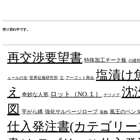
売り切れ中です。
再交渉要望書
特殊加工チーク板
,
,
の護
塩漬け
ェールの女
,
世界征服研究所
,
立
,
アーゴット商会
,
え
沈
ロット（NO.１）
奇妙な人形
,
,
,
ナツメグ
,
図
芋がら縄
強化サルベージロープ
風王のペン
,
,
,
装飾
,
仕入発注書(カテゴリー1