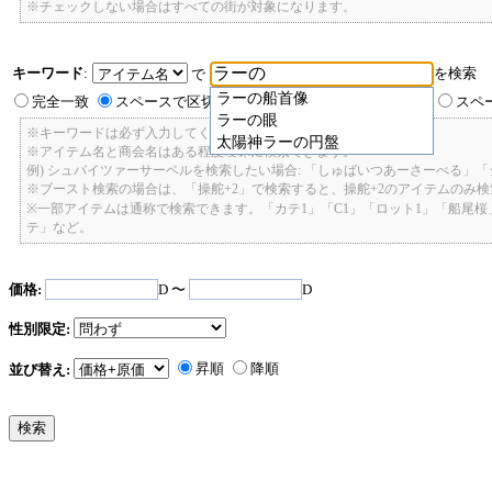
※チェックしない場合はすべての街が対象になります。
キーワード
:
を検索
で
ラーの船首像
完全一致
スペースで区切ったキーワードのいずれかを含む
スペ
ラーの眼
※キーワードは必ず入力してください。
太陽神ラーの円盤
※アイテム名と商会名はある程度曖昧に検索できます。
例) シュバイツァーサーベルを検索したい場合: 「しゅばいつあーさーべる」
※ブースト検索の場合は、「操舵+2」で検索すると、操舵+2のアイテムのみ
※一部アイテムは通称で検索できます。「カテ1」「C1」「ロット1」「船尾
テ」など。
価格:
D 〜
D
性別限定:
昇順
降順
並び替え: