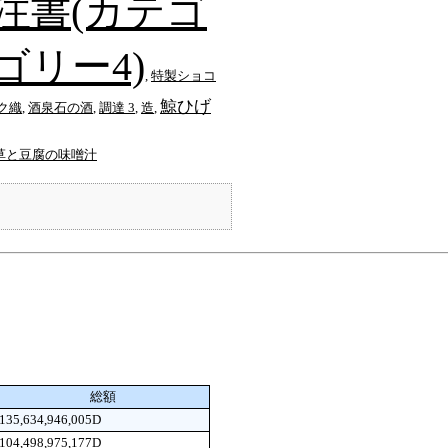
注書(カテゴ
ゴリー4)
,
特製ショコ
鯨ひげ
ク織
,
酒泉石の酒
,
調達 3
,
造
,
草と豆腐の味噌汁
総額
135,634,946,005D
104,498,975,177D