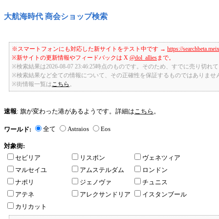
大航海時代 商会ショップ検索
※スマートフォンにも対応した新サイトをテスト中です →
https://searchbeta.mei
※新サイトの更新情報やフィードバックは X
@dol_allies
まで。
※検索結果は2026-08-07 23:46:25時点のものです。そのため、すでに売り
※検索結果など全ての情報について、その正確性を保証するものではありませ
※街情報一覧は
こちら
。
速報
: 旗が変わった港があるようです。詳細は
こちら
。
全て
Astraios
Eos
ワールド:
対象街:
セビリア
リスボン
ヴェネツィア
マルセイユ
アムステルダム
ロンドン
ナポリ
ジェノヴァ
チュニス
アテネ
アレクサンドリア
イスタンブール
カリカット