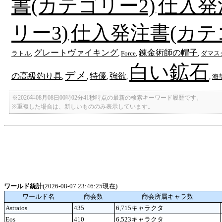
書(カテゴリー2)
仕入発
,
リー3)
仕入発注書(カテ
,
グレートヴァイキング
錬金術師の帽子
ラトル
,
,
Force
,
,
ダマス
白い鉱石
デメ
の高級釣り具
特優
強欲
,
,
,
,
,
海
※2026年08月08日00時02分41秒時点の最新の検索キーワード履歴です。
※重複した場合は、新しいもののみ表示しています。
ワールド統計
(2026-08-07 23:46:25現在)
ワールド名
商会数
商会所属キャラ数
Astraios
435
6,715キャラクタ
Eos
410
6,523キャラクタ