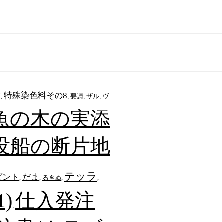
特殊染色料その8
符
,
,
要請
,
ザル
,
ヴ
魚の木の実添
没船の断片地
テッラ
ダント
だま
,
,
るきぬ
,
,
)
仕入発注
,