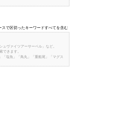
ースで区切ったキーワードすべてを含む
「シュヴァイツアーサーベル」など。
検索できます。
桜」「塩魚」「鳥丸」「重船尾」「マグス