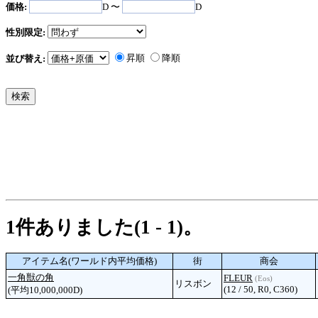
価格:
D 〜
D
性別限定:
昇順
降順
並び替え:
1件ありました(1 - 1)。
アイテム名(ワールド内平均価格)
街
商会
一角獣の角
FLEUR
(Eos)
リスボン
(12 / 50, R0, C360)
(平均10,000,000D)