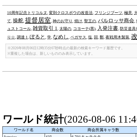
10周年記念トリコルヌ
,
変則クロスボウの改造法
,
フリンジブーツ
,
極意
,
提督居室
操舵
バルロッサ商会
て
,
,
,
神のお守り
,
焼け
,
聖王の
,
,
雑貨取引 1
入発注書
ュストコール
,
,
太陽の
,
コヨーテ(黒)
,
,
防災道具
ぽると
なめし
り☆
,
調達 1
,
,
学
,
,
ペガサス
,
塩
,
回
,
鄭
,
夜戦用木製装
,
※2026年08月06日12時35分07秒時点の最新の検索キーワード履歴です。
※重複した場合は、新しいもののみ表示しています。
ワールド統計
(2026-08-06 11
ワールド名
商会数
商会所属キャラ数
Astraios
435
6,701キャラクタ