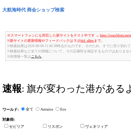
大航海時代 商会ショップ検索
※スマートフォンにも対応した新サイトをテスト中です →
https://searchbeta.mei
※新サイトの更新情報やフィードバックは X
@dol_allies
まで。
※検索結果は2026-08-06 11:46:38時点のものです。そのため、すでに売り
※検索結果など全ての情報について、その正確性を保証するものではありませ
※街情報一覧は
こちら
。
速報
: 旗が変わった港がある
全て
Astraios
Eos
ワールド:
対象街:
セビリア
リスボン
ヴェネツィア