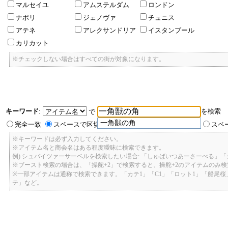
マルセイユ
アムステルダム
ロンドン
ナポリ
ジェノヴァ
チュニス
アテネ
アレクサンドリア
イスタンブール
カリカット
※チェックしない場合はすべての街が対象になります。
キーワード
:
を検索
で
一角獣の角
完全一致
スペースで区切ったキーワードのいずれかを含む
スペ
※キーワードは必ず入力してください。
※アイテム名と商会名はある程度曖昧に検索できます。
例) シュバイツァーサーベルを検索したい場合: 「しゅばいつあーさーべる」
※ブースト検索の場合は、「操舵+2」で検索すると、操舵+2のアイテムのみ
※一部アイテムは通称で検索できます。「カテ1」「C1」「ロット1」「船尾
テ」など。