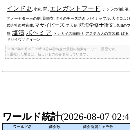
インド更
エレガントフード
筒
,
小妹
,
,
,
テッラの抽出液
アノーヤター王の剣
,
貫頭衣
,
タイのチーズ焼き
,
パイナップル
,
大ダコよ
マサイビーズ
航海学修士論文
式会社西村倉庫
,
,
力天使
,
,
琥珀の
塩漬
ボヘミア
餌
,
,
,
トナカイの頭飾り
,
アステカ人の衣装箱
,
ばる
ドセイヴザクィーン
※2026年08月07日03時31分44秒時点の最新の検索キーワード履歴です。
※重複した場合は、新しいもののみ表示しています。
ワールド統計
(2026-08-07 02
ワールド名
商会数
商会所属キャラ数