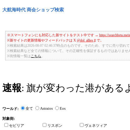
大航海時代 商会ショップ検索
※スマートフォンにも対応した新サイトをテスト中です →
https://searchbeta.mei
※新サイトの更新情報やフィードバックは X
@dol_allies
まで。
※検索結果は2026-08-07 02:46:37時点のものです。そのため、すでに売り
※検索結果など全ての情報について、その正確性を保証するものではありませ
※街情報一覧は
こちら
。
速報
: 旗が変わった港がある
全て
Astraios
Eos
ワールド:
対象街:
セビリア
リスボン
ヴェネツィア