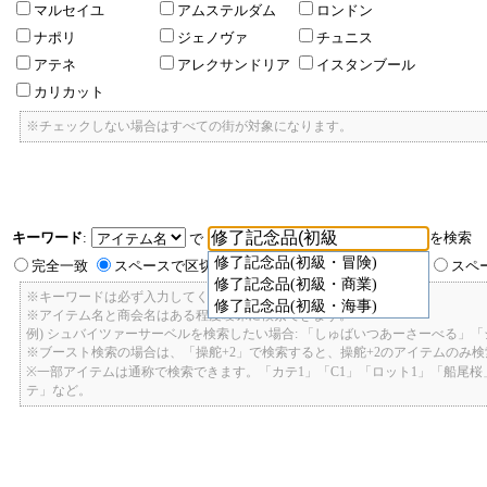
マルセイユ
アムステルダム
ロンドン
ナポリ
ジェノヴァ
チュニス
アテネ
アレクサンドリア
イスタンブール
カリカット
※チェックしない場合はすべての街が対象になります。
キーワード
:
を検索
で
修了記念品(初級・冒険)
完全一致
スペースで区切ったキーワードのいずれかを含む
スペ
修了記念品(初級・商業)
※キーワードは必ず入力してください。
修了記念品(初級・海事)
※アイテム名と商会名はある程度曖昧に検索できます。
例) シュバイツァーサーベルを検索したい場合: 「しゅばいつあーさーべる」
※ブースト検索の場合は、「操舵+2」で検索すると、操舵+2のアイテムのみ
※一部アイテムは通称で検索できます。「カテ1」「C1」「ロット1」「船尾
テ」など。