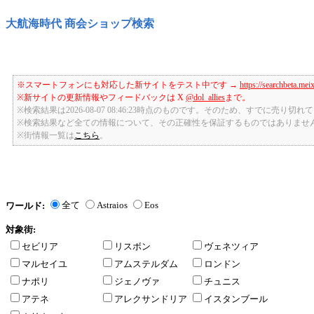
大航海時代 商会ショップ検索
※スマートフォンにも対応した新サイトをテスト中です →
https://searchbeta.mei
※新サイトの更新情報やフィードバックは X
@dol_allies
まで。
※検索結果は2026-08-07 08:46:23時点のものです。そのため、すでに売り
※検索結果など全ての情報について、その正確性を保証するものではありませ
※街情報一覧は
こちら
。
全て
Astraios
Eos
ワールド:
対象街:
セビリア
リスボン
ヴェネツィア
マルセイユ
アムステルダム
ロンドン
ナポリ
ジェノヴァ
チュニス
アテネ
アレクサンドリア
イスタンブール