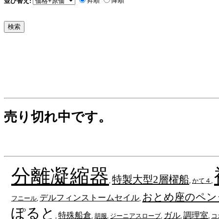
昇順
降順
並び替え:
売り切れ中です。
分離凝縮器
特製大型2層櫂船
,
,
かて４
,
おとめ座のペン
デルフィンストームセイル
フニール
,
,
ぽると
特殊船倉
ガル
調理室
,
,
胡服
,
ジーニアスローブ
,
,
,
コ