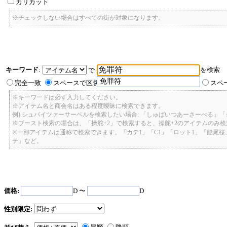
カリカット
※チェックしない場合はすべての街が対象になります。
キーワード
:
を検索
で
免罪符
完全一致
スペースで区切ったキーワードのいずれかを含む
スペ
※キーワードは必ず入力してください。
※アイテム名と商会名はある程度曖昧に検索できます。
例) シュバイツァーサーベルを検索したい場合: 「しゅばいつあーさーべる」
※ブースト検索の場合は、「操舵+2」で検索すると、操舵+2のアイテムのみ
※一部アイテムは通称で検索できます。「カテ1」「C1」「ロット1」「船尾
テ」など。
価格:
D 〜
D
性別限定: