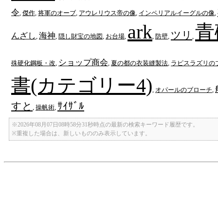
令
,
傑作
,
将軍のオーブ
,
アウレリウス帝の像
,
インペリアルイーグルの像
,
ark
青
ツリ
んざし
海神
,
,
隠し財宝の地図
,
お台場
,
,
防壁
,
,
ショップ商会
殊硬化鋼板・改
,
,
夏の都の衣装縫製法
,
ラピスラズリの
書(カテゴリー4)
,
オパールのブローチ
,
すと
ｻｲｻﾞﾙ
,
操帆術
,
※2026年08月07日08時58分31秒時点の最新の検索キーワード履歴です。
※重複した場合は、新しいもののみ表示しています。