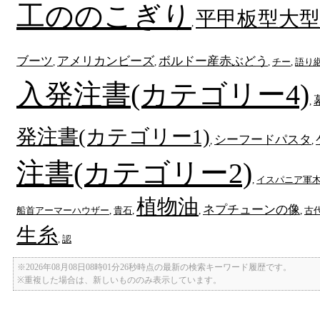
工ののこぎり
平甲板型大型
,
ブーツ
アメリカンビーズ
ボルドー産赤ぶどう
,
,
,
チー
,
語り
入発注書(カテゴリー4)
,
発注書(カテゴリー1)
シーフードパスタ
,
,
注書(カテゴリー2)
,
イスパニア軍
植物油
ネプチューンの像
船首アーマーハウザー
,
貴石
,
,
,
古
生糸
,
認
※2026年08月08日08時01分26秒時点の最新の検索キーワード履歴です。
※重複した場合は、新しいもののみ表示しています。