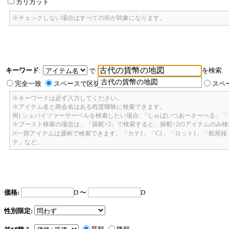
カリカット
※チェックしない場合はすべての街が対象になります。
キーワード
:
を検索
で
古代の貨幣の地図
完全一致
スペースで区切ったキーワードのいずれかを含む
スペ
※キーワードは必ず入力してください。
※アイテム名と商会名はある程度曖昧に検索できます。
例) シュバイツァーサーベルを検索したい場合: 「しゅばいつあーさーべる」
※ブースト検索の場合は、「操舵+2」で検索すると、操舵+2のアイテムのみ
※一部アイテムは通称で検索できます。「カテ1」「C1」「ロット1」「船尾
テ」など。
価格:
D 〜
D
性別限定: