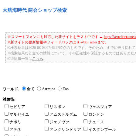
大航海時代 商会ショップ検索
※スマートフォンにも対応した新サイトをテスト中です →
https://searchbeta.mei
※新サイトの更新情報やフィードバックは X
@dol_allies
まで。
※検索結果は2026-08-08 07:46:27時点のものです。そのため、すでに売り
※検索結果など全ての情報について、その正確性を保証するものではありませ
※街情報一覧は
こちら
。
全て
Astraios
Eos
ワールド:
対象街:
セビリア
リスボン
ヴェネツィア
マルセイユ
アムステルダム
ロンドン
ナポリ
ジェノヴァ
チュニス
アテネ
アレクサンドリア
イスタンブール