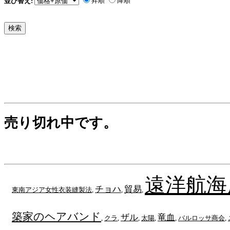
昇順
降順
並び替え:
売り切れ中です。
遠洋航海
チョハ
貿易
東南アジア女性衣装縫製法
,
,
,
築家のヘアバンド
ザル
竜血
,
クラ
,
,
太陽
,
,
バルロッサ商会
,