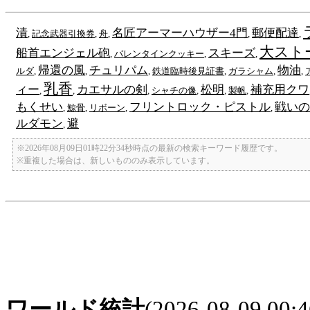
漬
名匠アーマーハウザー4門
郵便配達
,
記念武器引換券
,
舟
,
,
,
大スト
船首エンジェル砲
スキーズ
,
バレンタインクッキー
,
,
帰還の風
チュリパム
物油
ルダ
,
,
,
鉄道臨時後見証書
,
ガラシャム
,
,
乳香
ィー
カエサルの剣
松明
補充用クワ
,
,
,
シャチの像
,
,
製帆
,
もくせい
フリントロック・ピストル
戦いの
,
鯨骨
,
リボーン
,
,
ルダモン
避
,
※2026年08月09日01時22分34秒時点の最新の検索キーワード履歴です。
※重複した場合は、新しいもののみ表示しています。
ワールド統計
(2026-08-09 00