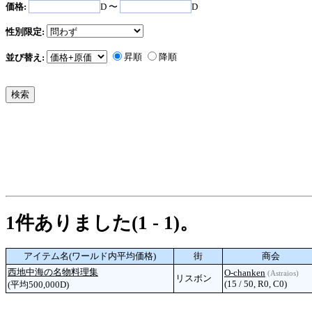
価格:
D 〜
D
性別限定:
昇順
降順
並び替え:
1件ありました(1 - 1)。
アイテム名(ワールド内平均価格)
街
商会
西地中海の名物料理集
O-chanken
(Astraios)
リスボン
(15 / 50, R0, C0)
(平均500,000D)