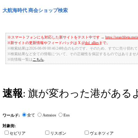
大航海時代 商会ショップ検索
※スマートフォンにも対応した新サイトをテスト中です →
https://searchbeta.mei
※新サイトの更新情報やフィードバックは X
@dol_allies
まで。
※検索結果は2026-08-09 00:46:24時点のものです。そのため、すでに売り
※検索結果など全ての情報について、その正確性を保証するものではありませ
※街情報一覧は
こちら
。
速報
: 旗が変わった港がある
全て
Astraios
Eos
ワールド:
対象街:
セビリア
リスボン
ヴェネツィア