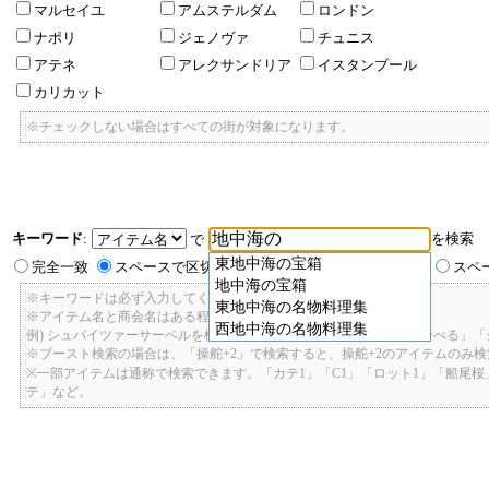
マルセイユ
アムステルダム
ロンドン
ナポリ
ジェノヴァ
チュニス
アテネ
アレクサンドリア
イスタンブール
カリカット
※チェックしない場合はすべての街が対象になります。
キーワード
:
を検索
で
東地中海の宝箱
完全一致
スペースで区切ったキーワードのいずれかを含む
スペ
地中海の宝箱
※キーワードは必ず入力してください。
東地中海の名物料理集
※アイテム名と商会名はある程度曖昧に検索できます。
西地中海の名物料理集
例) シュバイツァーサーベルを検索したい場合: 「しゅばいつあーさーべる」
※ブースト検索の場合は、「操舵+2」で検索すると、操舵+2のアイテムのみ
※一部アイテムは通称で検索できます。「カテ1」「C1」「ロット1」「船尾
テ」など。