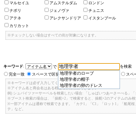
マルセイユ
アムステルダム
ロンドン
ナポリ
ジェノヴァ
チュニス
アテネ
アレクサンドリア
イスタンブール
カリカット
※チェックしない場合はすべての街が対象になります。
キーワード
:
を検索
で
地理学者のローブ
完全一致
スペースで区切ったキーワードのいずれかを含む
スペ
地理学者の帽子
※キーワードは必ず入力してください。
地理学者の卵のドレス
※アイテム名と商会名はある程度曖昧に検索できます。
例) シュバイツァーサーベルを検索したい場合: 「しゅばいつあーさーべる」
※ブースト検索の場合は、「操舵+2」で検索すると、操舵+2のアイテムのみ
※一部アイテムは通称で検索できます。「カテ1」「C1」「ロット1」「船尾
テ」など。