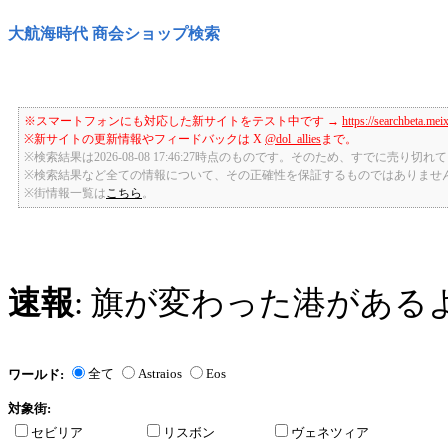
大航海時代 商会ショップ検索
※スマートフォンにも対応した新サイトをテスト中です →
https://searchbeta.mei
※新サイトの更新情報やフィードバックは X
@dol_allies
まで。
※検索結果は2026-08-08 17:46:27時点のものです。そのため、すでに売り
※検索結果など全ての情報について、その正確性を保証するものではありませ
※街情報一覧は
こちら
。
速報
: 旗が変わった港がある
全て
Astraios
Eos
ワールド:
対象街:
セビリア
リスボン
ヴェネツィア