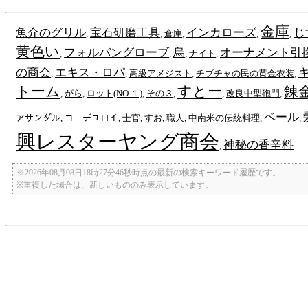
金庫
魚介のグリル
宝石研磨工具
インカローズ
じ
,
,
倉庫
,
,
,
黄色い
フォルバングローブ
烏
オーナメント引換券
,
,
,
ナイト
,
の商会
エキス・ロパ
,
,
高級アメジスト
,
チブチャの民の黄金衣装
,
トーム
すとー
錬
,
がら
,
ロット(NO.１)
,
その３
,
,
改良中型砲門
,
ベール
アサンダル
,
コーデユロイ
,
士官
,
すお
,
職人
,
中南米の伝統料理
,
,
興レスターヤング商会
神秘の香辛料
,
※2026年08月08日18時27分46秒時点の最新の検索キーワード履歴です。
※重複した場合は、新しいもののみ表示しています。