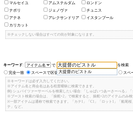
マルセイユ
アムステルダム
ロンドン
ナポリ
ジェノヴァ
チュニス
アテネ
アレクサンドリア
イスタンブール
カリカット
※チェックしない場合はすべての街が対象になります。
キーワード
:
を検索
で
大提督のピストル
完全一致
スペースで区切ったキーワードのいずれかを含む
スペ
※キーワードは必ず入力してください。
※アイテム名と商会名はある程度曖昧に検索できます。
例) シュバイツァーサーベルを検索したい場合: 「しゅばいつあーさーべる」
※ブースト検索の場合は、「操舵+2」で検索すると、操舵+2のアイテムのみ
※一部アイテムは通称で検索できます。「カテ1」「C1」「ロット1」「船尾
テ」など。