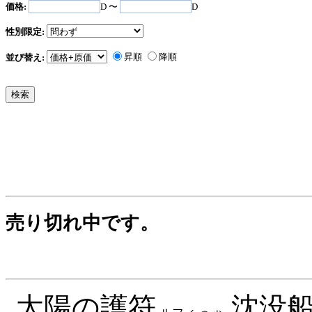
価格:
D 〜
D
性別限定:
昇順
降順
並び替え:
売り切れ中です。
太陽の護符
沈没