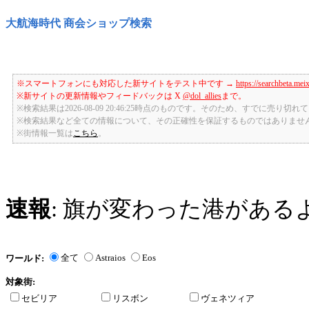
大航海時代 商会ショップ検索
※スマートフォンにも対応した新サイトをテスト中です →
https://searchbeta.mei
※新サイトの更新情報やフィードバックは X
@dol_allies
まで。
※検索結果は2026-08-09 20:46:25時点のものです。そのため、すでに売り
※検索結果など全ての情報について、その正確性を保証するものではありませ
※街情報一覧は
こちら
。
速報
: 旗が変わった港がある
全て
Astraios
Eos
ワールド:
対象街:
セビリア
リスボン
ヴェネツィア