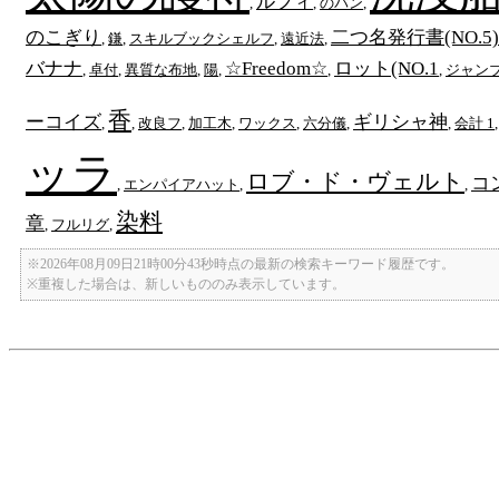
ルフィ
,
,
のパン
,
のこぎり
二つ名発行書(NO.5)
,
鎌
,
スキルブックシェルフ
,
遠近法
,
バナナ
☆Freedom☆
ロット(NO.1
,
卓付
,
異質な布地
,
陽
,
,
,
ジャン
香
ーコイズ
ギリシャ神
,
,
改良フ
,
加工木
,
ワックス
,
六分儀
,
,
会計 1
ッラ
ロブ・ド・ヴェルト
コ
,
エンパイアハット
,
,
染料
章
,
フルリグ
,
※2026年08月09日21時00分43秒時点の最新の検索キーワード履歴です。
※重複した場合は、新しいもののみ表示しています。