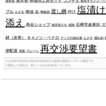
唐木香
整備用工具セット
コンチェ
放射器
,
,
,
,
船首キャノン・ペ
塩漬け
渡し綱
ブル
物油
あ
付け
,
んさる
,
,
,
陶磁器
,
,
,
添え
商会ショップ
石樽堂倉庫街
ズ
,
,
補充用スキ
,
感謝
,
,
材（灰青）
キャノン・ペドロ
,
,
テッラの抽出液
,
んさす
,
儀礼剣
,
再交渉要望書
便配達
,
造船
,
グレート
,
※2026年08月09日16時44分28秒時点の最新の検索キーワード履歴です。
※重複した場合は、新しいもののみ表示しています。