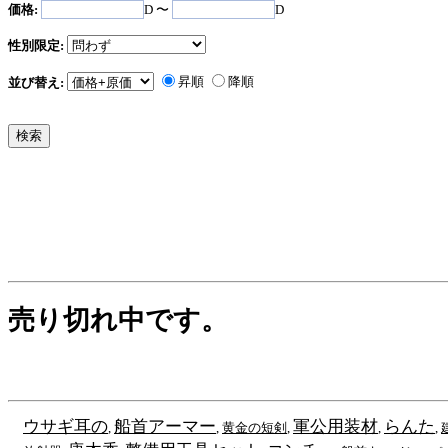
価格:
D 〜
D
性別限定:
昇順
降順
並び替え:
売り切れ中です。
ウサギ耳の
船首アーマー
軍公用装材
らんた
,
,
黄金の短剣
,
,
,