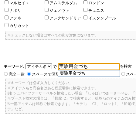
マルセイユ
アムステルダム
ロンドン
ナポリ
ジェノヴァ
チュニス
アテネ
アレクサンドリア
イスタンブール
カリカット
※チェックしない場合はすべての街が対象になります。
キーワード
:
を検索
で
実験用金づち
完全一致
スペースで区切ったキーワードのいずれかを含む
スペ
※キーワードは必ず入力してください。
※アイテム名と商会名はある程度曖昧に検索できます。
例) シュバイツァーサーベルを検索したい場合: 「しゅばいつあーさーべる」
※ブースト検索の場合は、「操舵+2」で検索すると、操舵+2のアイテムのみ
※一部アイテムは通称で検索できます。「カテ1」「C1」「ロット1」「船尾
テ」など。