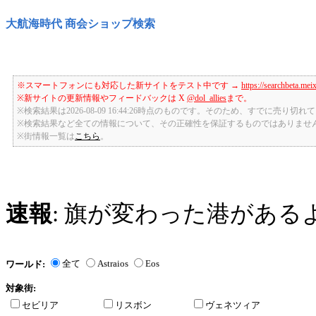
大航海時代 商会ショップ検索
※スマートフォンにも対応した新サイトをテスト中です →
https://searchbeta.mei
※新サイトの更新情報やフィードバックは X
@dol_allies
まで。
※検索結果は2026-08-09 16:44:26時点のものです。そのため、すでに売り
※検索結果など全ての情報について、その正確性を保証するものではありませ
※街情報一覧は
こちら
。
速報
: 旗が変わった港がある
全て
Astraios
Eos
ワールド:
対象街:
セビリア
リスボン
ヴェネツィア