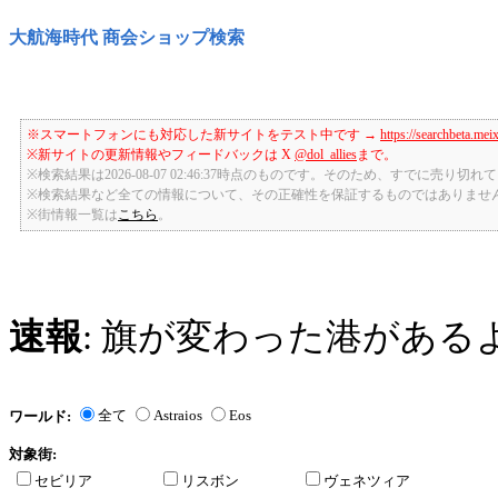
大航海時代 商会ショップ検索
※スマートフォンにも対応した新サイトをテスト中です →
https://searchbeta.mei
※新サイトの更新情報やフィードバックは X
@dol_allies
まで。
※検索結果は2026-08-07 02:46:37時点のものです。そのため、すでに売り
※検索結果など全ての情報について、その正確性を保証するものではありませ
※街情報一覧は
こちら
。
速報
: 旗が変わった港がある
全て
Astraios
Eos
ワールド:
対象街:
セビリア
リスボン
ヴェネツィア