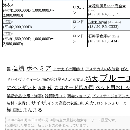
浴衣
♂
★花鳥風月shop商会★
リスボ
(平均1,660,000D, 1,000,000D〜
(Eos)
ン
(45 / 50, R4, C1,171)
2,980,000D)
浴衣
♂
ロンド
Ark★Royal
(Astraios)
(18 / 50, R5, C533)
(平均2,000,000D)
ン
浴衣
♂
ロンド
石樽堂倉庫街
(Eos)
(平均1,660,000D, 1,000,000D〜
ン
(16 / 50, R1, C434)
2,980,000D)
塩漬
ボヘミア
餌
,
,
,
トナカイの頭飾り
,
アステカ人の衣装箱
,
ばる
ブルー
特大
ドセイヴザクィーン
,
海の明け星ろんどん支店
,
,
のペンダント
戎
カロネード砲20門
ペット用おしゃ
,
炎獣
,
,
,
業記念品(上級・海事)
,
雑貨取引＋2
,
商会ショップ
,
プレステ・ジョアンの
サイザ
んた
装材（灰青）
,
,
インカ高官の衣服
,
劇
,
,
ロンドンふりーま
極
まんまる
,
闘獣
,
※2026年08月07日03時12分31秒時点の最新の検索キーワード履歴です。
※重複した場合は、新しいもののみ表示しています。