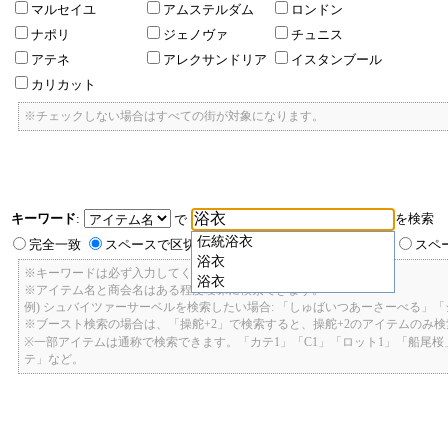
マルセイユ
アムステルダム
ロンドン
ナポリ
ジェノヴァ
チュニス
アテネ
アレクサンドリア
イスタンブール
カリカット
※チェックしない場合はすべての街が対象になります。
キーワード
:
を検索
で
伝統浴衣
完全一致
スペースで区切ったキーワードのいずれかを含む
スペ
浴衣
※キーワードは必ず入力してください。
浴衣
※アイテム名と商会名はある程度曖昧に検索できます。
例) シュバイツァーサーベルを検索したい場合: 「しゅばいつあーさーべる」
※ブースト検索の場合は、「操舵+2」で検索すると、操舵+2のアイテムのみ
※一部アイテムは通称で検索できます。「カテ1」「C1」「ロット1」「船尾
テ」など。