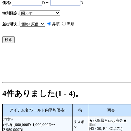
価格:
D 〜
D
性別限定:
昇順
降順
並び替え:
4件ありました(1 - 4)。
アイテム名(ワールド内平均価格)
街
商会
浴衣
♂
★花鳥風月shop商会★
リスボ
(平均1,660,000D, 1,000,000D〜
(Eos)
ン
(45 / 50, R4, C1,171)
2,980,000D)