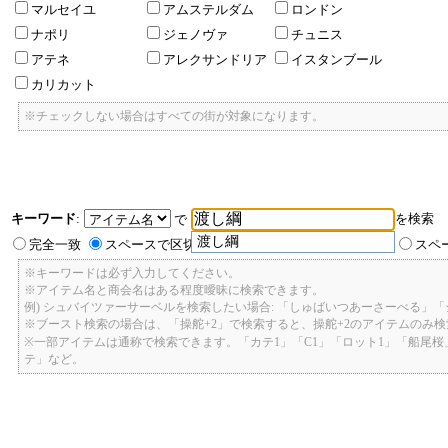
マルセイユ
アムステルダム
ロンドン
ナポリ
ジェノヴァ
チュニス
アテネ
アレクサンドリア
イスタンブール
カリカット
※チェックしない場合はすべての街が対象になります。
キーワード
:
を検索
で
渡し綱
完全一致
スペースで区切ったキーワードのいずれかを含む
スペ
※キーワードは必ず入力してください。
※アイテム名と商会名はある程度曖昧に検索できます。
例) シュバイツァーサーベルを検索したい場合: 「しゅばいつあーさーべる」
※ブースト検索の場合は、「操舵+2」で検索すると、操舵+2のアイテムのみ
※一部アイテムは通称で検索できます。「カテ1」「C1」「ロット1」「船尾
テ」など。