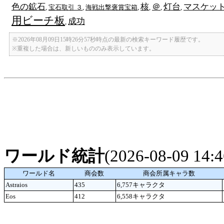
色の鉱石
核
＠
灯台
マスケッ
,
宝石取引 ３
,
海戦出撃褒賞宝箱
,
,
,
,
用ビーチ板
成功
,
※2026年08月09日15時26分57秒時点の最新の検索キーワード履歴です。
※重複した場合は、新しいもののみ表示しています。
ワールド統計
(2026-08-09 14
ワールド名
商会数
商会所属キャラ数
Astraios
435
6,757キャラクタ
Eos
412
6,558キャラクタ