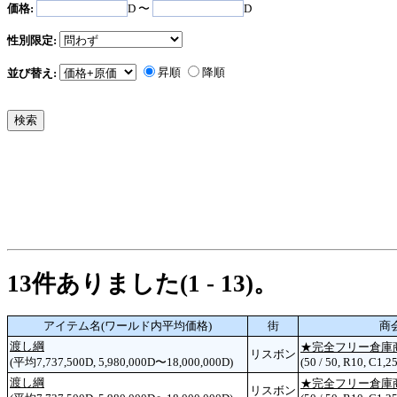
価格:
D 〜
D
性別限定:
昇順
降順
並び替え:
13件ありました(1 - 13)。
アイテム名(ワールド内平均価格)
街
商
渡し綱
★完全フリー倉庫
リスボン
(平均7,737,500D, 5,980,000D〜18,000,000D)
(50 / 50, R10, C1,2
渡し綱
★完全フリー倉庫
リスボン