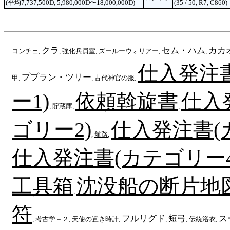
(平均7,737,500D, 5,980,000D〜18,000,000D)
(35 / 50, R7, C860)
クラ
セム・ハム
カカ
コンチェ
,
,
強化兵員室
,
ズールーウォリアー
,
,
仕入発注
ププラン・ツリー
甲
,
,
古代神官の服
,
ー1)
依頼斡旋書
仕入
,
貯蔵庫
,
,
ゴリー2)
仕入発注書(
,
航路
,
仕入発注書(カテゴリー4
工具箱
沈没船の断片地
,
符
フルリグド
短弓
ス
,
考古学＋２
,
天使の置き時計
,
,
,
伝統浴衣
,