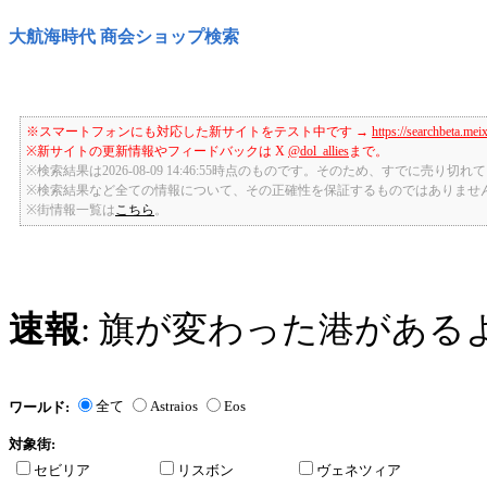
大航海時代 商会ショップ検索
※スマートフォンにも対応した新サイトをテスト中です →
https://searchbeta.mei
※新サイトの更新情報やフィードバックは X
@dol_allies
まで。
※検索結果は2026-08-09 14:46:55時点のものです。そのため、すでに売り
※検索結果など全ての情報について、その正確性を保証するものではありませ
※街情報一覧は
こちら
。
速報
: 旗が変わった港がある
全て
Astraios
Eos
ワールド:
対象街:
セビリア
リスボン
ヴェネツィア