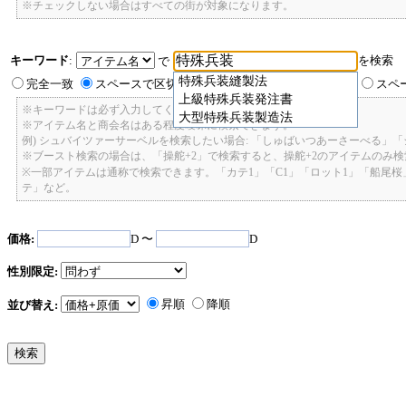
※チェックしない場合はすべての街が対象になります。
キーワード
:
を検索
で
特殊兵装縫製法
完全一致
スペースで区切ったキーワードのいずれかを含む
スペ
上級特殊兵装発注書
※キーワードは必ず入力してください。
大型特殊兵装製造法
※アイテム名と商会名はある程度曖昧に検索できます。
例) シュバイツァーサーベルを検索したい場合: 「しゅばいつあーさーべる」
※ブースト検索の場合は、「操舵+2」で検索すると、操舵+2のアイテムのみ
※一部アイテムは通称で検索できます。「カテ1」「C1」「ロット1」「船尾
テ」など。
価格:
D 〜
D
性別限定:
昇順
降順
並び替え: