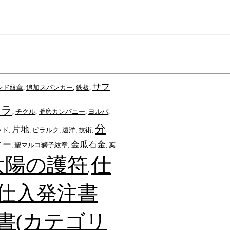
サフ
ンド紋章
,
追加スパンカー
,
鉄板
,
ッラ
,
チクル
,
播磨カンパニー
,
ヨルバ
,
分
片地
ッド
,
,
ピラルク
,
遠洋
,
技術
,
ィー
金瓜石金
,
聖マルコ獅子紋章
,
,
葉
太陽の護符
仕
,
仕入発注書
書(カテゴリ