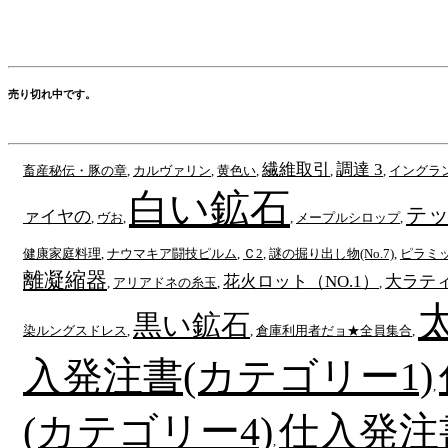
売り切れ中です。
繊維取引
調達 3
畜産秘伝・豚の章
,
カルヴァリン
,
黄色い
,
,
,
イングラ
白い鉱石
テ
ァイヤの
,
ヴお
,
,
メープルシロップ
,
健康家庭料理
,
ナウマキア闘技ピルム
,
Ｃ2
,
謎の掘り出し物(No.7)
,
ピラミ
離凝縮器
花火ロット（NO.1）
大ラテ
,
アリアドネの糸玉
,
,
黒い鉱石
染ルングスドレス
,
,
倉庫利用者だョ★全員集合
,
入発注書(カテゴリー1)
,
(カテゴリー4)
仕入発注
,