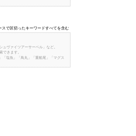
ースで区切ったキーワードすべてを含む
「シュヴァイツアーサーベル」など。
検索できます。
桜」「塩魚」「鳥丸」「重船尾」「マグス