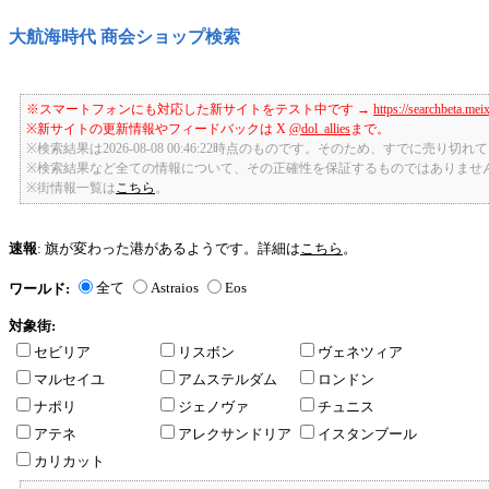
大航海時代 商会ショップ検索
※スマートフォンにも対応した新サイトをテスト中です →
https://searchbeta.mei
※新サイトの更新情報やフィードバックは X
@dol_allies
まで。
※検索結果は2026-08-08 00:46:22時点のものです。そのため、すでに売り
※検索結果など全ての情報について、その正確性を保証するものではありませ
※街情報一覧は
こちら
。
速報
: 旗が変わった港があるようです。詳細は
こちら
。
全て
Astraios
Eos
ワールド:
対象街:
セビリア
リスボン
ヴェネツィア
マルセイユ
アムステルダム
ロンドン
ナポリ
ジェノヴァ
チュニス
アテネ
アレクサンドリア
イスタンブール
カリカット