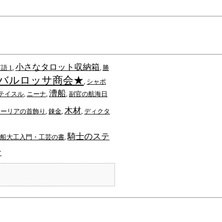
小さなタロット収納箱
語 1
,
,
勝
バルロッサ商会★
,
シャポ
漕船
テイスル
,
ニーナ
,
,
副官の航海日
木材
トーリアの首飾り
,
錬金
,
,
ディクタ
騎士のステ
船大工入門・工芸の書
,
ナ