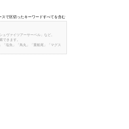
ースで区切ったキーワードすべてを含む
「シュヴァイツアーサーベル」など。
検索できます。
桜」「塩魚」「鳥丸」「重船尾」「マグス