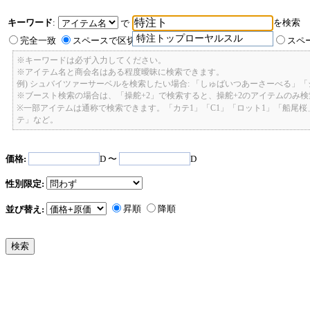
キーワード
:
を検索
で
特注トップローヤルスル
完全一致
スペースで区切ったキーワードのいずれかを含む
スペ
※キーワードは必ず入力してください。
※アイテム名と商会名はある程度曖昧に検索できます。
例) シュバイツァーサーベルを検索したい場合: 「しゅばいつあーさーべる」
※ブースト検索の場合は、「操舵+2」で検索すると、操舵+2のアイテムのみ
※一部アイテムは通称で検索できます。「カテ1」「C1」「ロット1」「船尾
テ」など。
価格:
D 〜
D
性別限定:
昇順
降順
並び替え: