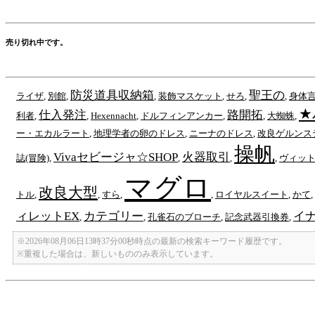
売り切れ中です。
防災道具収納箱
聖王の
ライザ
,
別館
,
,
装飾マスケット
,
せろ
,
,
身体言
★
仕入発注
路開拓
利者
,
,
Hexennacht
,
ドルフィンアンカー
,
,
大蜘蛛
,
ー・エカルラート
,
地理学者の卵のドレス
,
ニーナのドレス
,
改良ゲルンス
操帆
Vivaセビージャ☆SHOP
火器取引
誌(冒険)
,
,
,
,
ヴィッ
マグロ
改良大型
トル
,
,
すら
,
,
ロイヤルスイート
,
かて
,
ィレットEX
カテゴリー
イ
,
,
孔雀石のブローチ
,
記念武器引換券
,
※2026年08月06日13時37分00秒時点の最新の検索キーワード履歴です。
※重複した場合は、新しいもののみ表示しています。