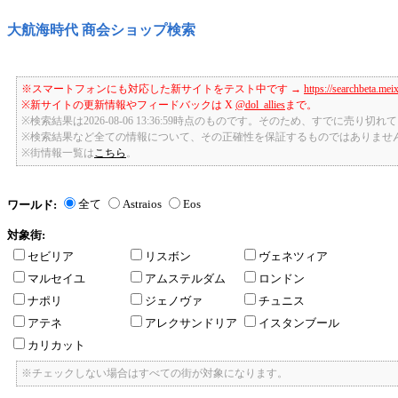
大航海時代 商会ショップ検索
※スマートフォンにも対応した新サイトをテスト中です →
https://searchbeta.mei
※新サイトの更新情報やフィードバックは X
@dol_allies
まで。
※検索結果は2026-08-06 13:36:59時点のものです。そのため、すでに売り
※検索結果など全ての情報について、その正確性を保証するものではありませ
※街情報一覧は
こちら
。
全て
Astraios
Eos
ワールド:
対象街:
セビリア
リスボン
ヴェネツィア
マルセイユ
アムステルダム
ロンドン
ナポリ
ジェノヴァ
チュニス
アテネ
アレクサンドリア
イスタンブール
カリカット
※チェックしない場合はすべての街が対象になります。