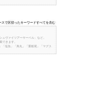
ースで区切ったキーワードすべてを含む
「シュヴァイツアーサーベル」など。
検索できます。
桜」「塩魚」「鳥丸」「重船尾」「マグス