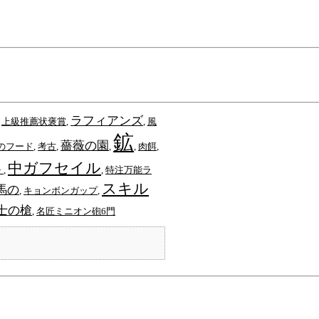
ラフィアンズ
,
上級推薦状褒賞
,
,
風
鉱
薔薇の園
のフード
,
考古
,
,
,
肉餌
,
中ガフセイル
ト
,
,
特注万能ラ
スキル
馬の
,
キョンボンガップ
,
士の槍
,
名匠ミニオン砲6門