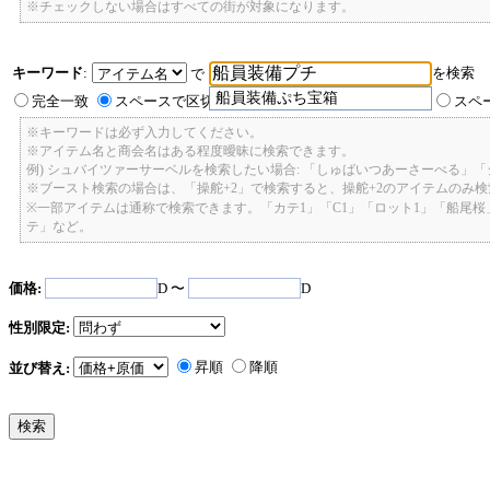
※チェックしない場合はすべての街が対象になります。
キーワード
:
を検索
で
船員装備ぷち宝箱
完全一致
スペースで区切ったキーワードのいずれかを含む
スペ
※キーワードは必ず入力してください。
※アイテム名と商会名はある程度曖昧に検索できます。
例) シュバイツァーサーベルを検索したい場合: 「しゅばいつあーさーべる」
※ブースト検索の場合は、「操舵+2」で検索すると、操舵+2のアイテムのみ
※一部アイテムは通称で検索できます。「カテ1」「C1」「ロット1」「船尾
テ」など。
価格:
D 〜
D
性別限定:
昇順
降順
並び替え: