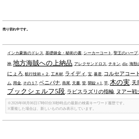
売り切れ中です。
インカ豪族のドレス
,
基礎錬金・秘術の書
,
シーカーコート
,
聖王のハープ
地方海賊への上納品
神
,
,
アレクサンドロス
,
チキン
,
dle
,
海獣
にょろ
ライディ
コルセアコー
,
航行技術＋２
,
工木材
,
,
宝
,
暴君
,
木の実
ベニバナ
天
ム
,
用金
,
その１7
,
,
燕尾
,
天書
,
管
,
開錠＋1
,
芋
,
,
ブックシェルフ5段
ラピスラズリの指輪
ヌアー戦
,
,
※2026年08月06日17時03分30秒時点の最新の検索キーワード履歴です。
※重複した場合は、新しいもののみ表示しています。