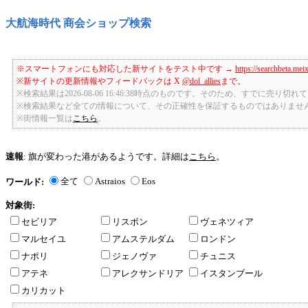
大航海時代 商会ショップ検索
※スマートフォンにも対応した新サイトをテスト中です →
https://searchbeta.mei
※新サイトの更新情報やフィードバックは X
@dol_allies
まで。
※検索結果は2026-08-06 16:46:38時点のものです。そのため、すでに売り
※検索結果など全ての情報について、その正確性を保証するものではありませ
※街情報一覧は
こちら
。
速報
: 旗が変わった港があるようです。詳細は
こちら
。
全て
Astraios
Eos
ワールド:
対象街:
セビリア
リスボン
ヴェネツィア
マルセイユ
アムステルダム
ロンドン
ナポリ
ジェノヴァ
チュニス
アテネ
アレクサンドリア
イスタンブール
カリカット