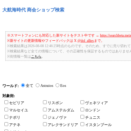
大航海時代 商会ショップ検索
※スマートフォンにも対応した新サイトをテスト中です →
https://searchbeta.mei
※新サイトの更新情報やフィードバックは X
@dol_allies
まで。
※検索結果は2026-08-08 12:46:25時点のものです。そのため、すでに売り
※検索結果など全ての情報について、その正確性を保証するものではありませ
※街情報一覧は
こちら
。
全て
Astraios
Eos
ワールド:
対象街:
セビリア
リスボン
ヴェネツィア
マルセイユ
アムステルダム
ロンドン
ナポリ
ジェノヴァ
チュニス
アテネ
アレクサンドリア
イスタンブール