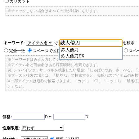
カリカット
※チェックしない場合はすべての街が対象になります。
キーワード
:
を検索
で
鉄人倭刀
完全一致
スペースで区切ったキーワードのいずれかを含む
スペ
鉄人倭刀EX
※キーワードは必ず入力してください。
※アイテム名と商会名はある程度曖昧に検索できます。
例) シュバイツァーサーベルを検索したい場合: 「しゅばいつあーさーべる」
※ブースト検索の場合は、「操舵+2」で検索すると、操舵+2のアイテムのみ
※一部アイテムは通称で検索できます。「カテ1」「C1」「ロット1」「船尾
テ」など。
価格:
D 〜
D
性別限定: