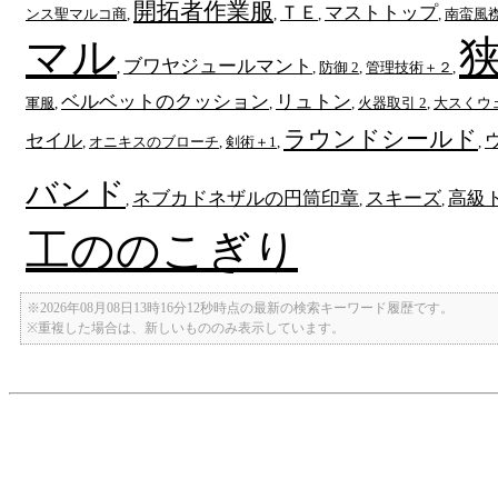
開拓者作業服
ＴＥ
マストトップ
ンス聖マルコ商
,
,
,
,
南蛮風
マル
ブワヤジュールマント
,
,
防御 2
,
管理技術＋２
,
ベルベットのクッション
リュトン
軍服
,
,
,
火器取引 2
,
大スくウ
ラウンドシールド
セイル
,
オニキスのブローチ
,
剣術＋1
,
,
バンド
ネブカドネザルの円筒印章
スキーズ
高級
,
,
,
工ののこぎり
※2026年08月08日13時16分12秒時点の最新の検索キーワード履歴です。
※重複した場合は、新しいもののみ表示しています。