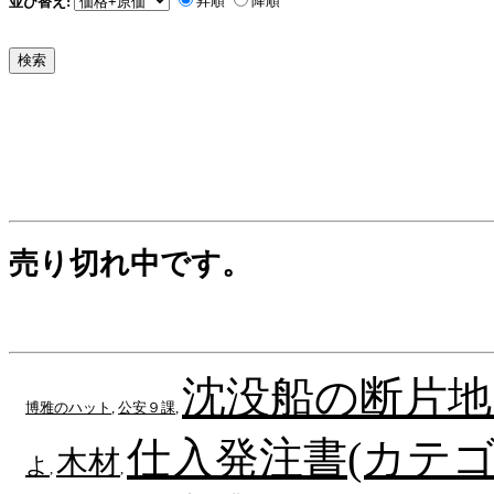
昇順
降順
並び替え:
売り切れ中です。
沈没船の断片地
博雅のハット
,
公安９課
,
仕入発注書(カテゴ
木材
よ
,
,