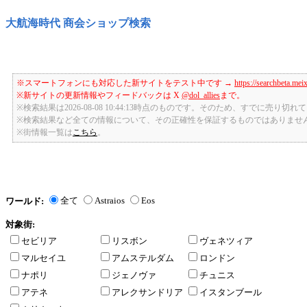
大航海時代 商会ショップ検索
※スマートフォンにも対応した新サイトをテスト中です →
https://searchbeta.mei
※新サイトの更新情報やフィードバックは X
@dol_allies
まで。
※検索結果は2026-08-08 10:44:13時点のものです。そのため、すでに売り
※検索結果など全ての情報について、その正確性を保証するものではありませ
※街情報一覧は
こちら
。
全て
Astraios
Eos
ワールド:
対象街:
セビリア
リスボン
ヴェネツィア
マルセイユ
アムステルダム
ロンドン
ナポリ
ジェノヴァ
チュニス
アテネ
アレクサンドリア
イスタンブール