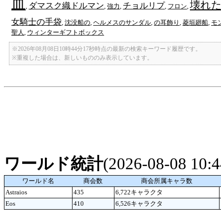
血
壊れ
ダマスク織ドルマン
チョルリプ
,
,
強力
,
,
フロン
,
女騎士の手袋
,
沈没船の
,
ヘルメスのサンダル
,
の耳飾り
,
菱垣廻船
,
モ
聖人
,
ウィンターギフトボックス
※2026年08月08日10時44分17秒時点の最新の検索キーワード履歴です。
※重複した場合は、新しいもののみ表示しています。
ワールド統計
(2026-08-08 10
ワールド名
商会数
商会所属キャラ数
Astraios
435
6,722キャラクタ
Eos
410
6,526キャラクタ