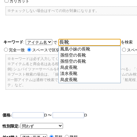
カリカット
※チェックしない場合はすべての街が対象になります。
キーワード
:
を検索
で
鳳凰小妹の長靴
完全一致
スペースで区切ったキーワードのいずれかを含む
スペ
孫悟空の長靴
※キーワードは必ず入力してください。
孫悟空の長靴
※アイテム名と商会名はある程度曖昧に検索できます。
烏皮長靴
例) シュバイツァーサーベルを検索したい場合: 「しゅばいつあーさーべる」
淡水長靴
※ブースト検索の場合は、「操舵+2」で検索すると、操舵+2のアイテムのみ
烏皮長靴
※一部アイテムは通称で検索できます。「カテ1」「C1」「ロット1」「船尾
テ」など。
価格:
D 〜
D
性別限定: