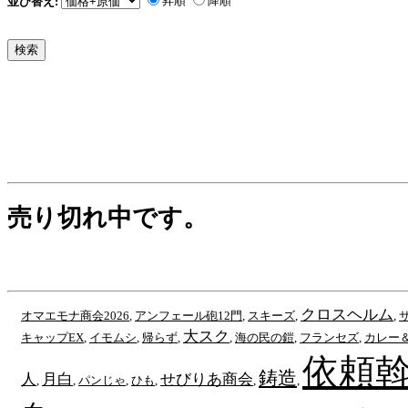
昇順
降順
並び替え:
売り切れ中です。
クロスヘルム
オマエモナ商会2026
,
アンフェール砲12門
,
スキーズ
,
,
大スク
キャップEX
,
イモムシ
,
帰らず
,
,
海の民の鎧
,
フランセズ
,
カレー
依頼
鋳造
人
月白
せびりあ商会
,
,
パンじゃ
,
ひも
,
,
,