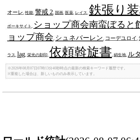
鉄張り装
警戒 2
オーレ
,
性能
,
,
国画
,
医薬
,
レイス
,
ショップ商会南蛮ぼると
ボーキサイト
,
ョップ商会
シュネバーレン
コーデユロイ
,
,
,
依頼斡旋書
lag
ル
ラス
,
,
栄光の刻印
,
,
絹生地
,
※2026年08月07日07時13分40秒時点の最新の検索キーワード履歴です。
※重複した場合は、新しいもののみ表示しています。