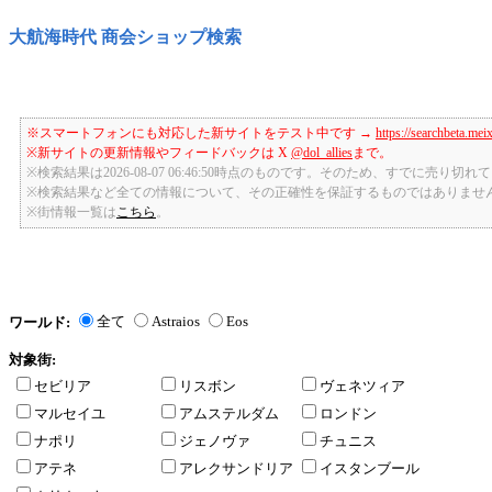
大航海時代 商会ショップ検索
※スマートフォンにも対応した新サイトをテスト中です →
https://searchbeta.mei
※新サイトの更新情報やフィードバックは X
@dol_allies
まで。
※検索結果は2026-08-07 06:46:50時点のものです。そのため、すでに売り
※検索結果など全ての情報について、その正確性を保証するものではありませ
※街情報一覧は
こちら
。
全て
Astraios
Eos
ワールド:
対象街:
セビリア
リスボン
ヴェネツィア
マルセイユ
アムステルダム
ロンドン
ナポリ
ジェノヴァ
チュニス
アテネ
アレクサンドリア
イスタンブール