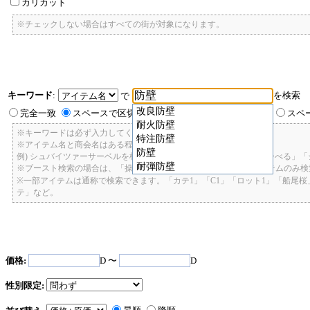
カリカット
※チェックしない場合はすべての街が対象になります。
キーワード
:
を検索
で
改良防壁
完全一致
スペースで区切ったキーワードのいずれかを含む
スペ
耐火防壁
※キーワードは必ず入力してください。
特注防壁
※アイテム名と商会名はある程度曖昧に検索できます。
防壁
例) シュバイツァーサーベルを検索したい場合: 「しゅばいつあーさーべる」
耐弾防壁
※ブースト検索の場合は、「操舵+2」で検索すると、操舵+2のアイテムのみ
※一部アイテムは通称で検索できます。「カテ1」「C1」「ロット1」「船尾
テ」など。
価格:
D 〜
D
性別限定: