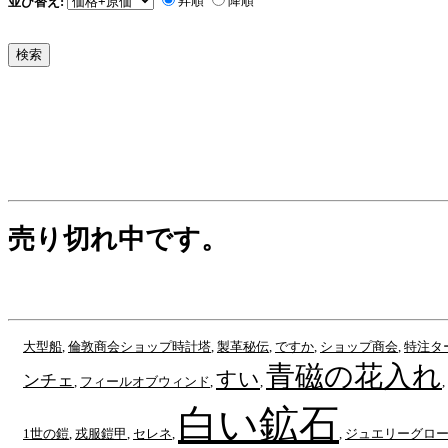
昇順
降順
並び替え:
売り切れ中です。
大型船
,
倫敦商会ショップ時計塔
,
製革秘伝
,
ですか
,
ショップ商会
,
特注タ
青磁の花入れ
すい
ンチェ
,
フィールオブウィンド
,
,
,
白い鉱石
1世の鎧
,
戎服鎧甲
,
セレネ
,
,
ジュエリーグロー