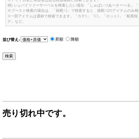
例) シュバイツァーサーベルを検索したい場合: 「しゅばいつあーさーべる」
※ブースト検索の場合は、「操舵+2」で検索すると、操舵+2のアイテムのみ
※一部アイテムは通称で検索できます。「カテ1」「C1」「ロット1」「船尾
テ」など。
昇順
降順
並び替え:
売り切れ中です。