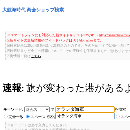
大航海時代 商会ショップ検索
※スマートフォンにも対応した新サイトをテスト中です →
https://searchbeta.mei
※新サイトの更新情報やフィードバックは X
@dol_allies
まで。
※検索結果は2026-08-09 02:46:21時点のものです。そのため、すでに売り
※検索結果など全ての情報について、その正確性を保証するものではありませ
※街情報一覧は
こちら
。
速報
: 旗が変わった港がある
キーワード
:
を検索
で
オランダ海軍
完全一致
スペースで区切ったキーワードのいずれかを含む
スペ
※キーワードは必ず入力してください。
※アイテム名と商会名はある程度曖昧に検索できます。