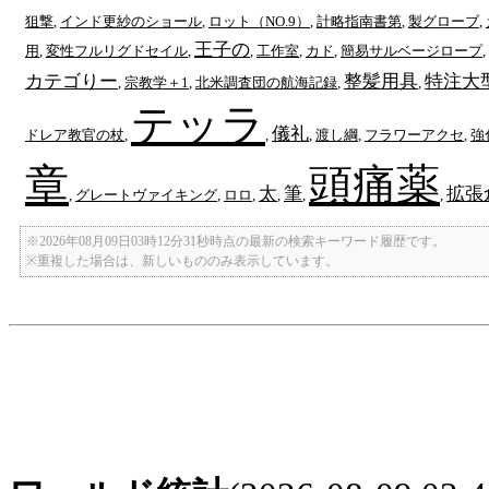
狙撃
,
インド更紗のショール
,
ロット（NO.9）
,
計略指南書第
,
製グローブ
,
王子の
用
,
変性フルリグドセイル
,
,
工作室
,
カド
,
簡易サルベージロープ
,
カテゴりー
整髪用具
特注大
,
宗教学＋1
,
北米調査団の航海記録
,
,
テッラ
儀礼
ドレア教官の杖
,
,
,
渡し綱
,
フラワーアクセ
,
強
章
頭痛薬
太
筆
拡張
,
グレートヴァイキング
,
ロロ
,
,
,
,
※2026年08月09日03時12分31秒時点の最新の検索キーワード履歴です。
※重複した場合は、新しいもののみ表示しています。