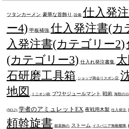
仕入発注
ツタンカーメン
豪華な首飾り
,
,
設備
,
ー4)
仕入発注書(カ
甲板補強
,
,
入発注書(カテゴリー2)
,
(カテゴリー3)
太
仕入れ発注書集
,
,
石研磨工具箱
,
ショップ商会リスボン店
,
地図
ブワヤジュールマント
戦術
,
ミニオン砲
,
,
,
海獣のロ
学者のアミュレットEX
夜戦用木製
(NO.2)
,
,
,
仕入発注
,
頼斡旋書
ストーム
,
銀装飾の
,
,
イスパニア無敵艦隊
,