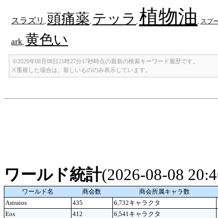
植物油
頭痛薬
テッラ
スラズリ
,
,
,
,
スプ
黄色い
ark
,
※2026年08月08日21時27分17秒時点の最新の検索キーワード履歴です。
※重複した場合は、新しいもののみ表示しています。
ワールド統計
(2026-08-08 20
ワールド名
商会数
商会所属キャラ数
Astraios
435
6,732キャラクタ
Eos
412
6,541キャラクタ