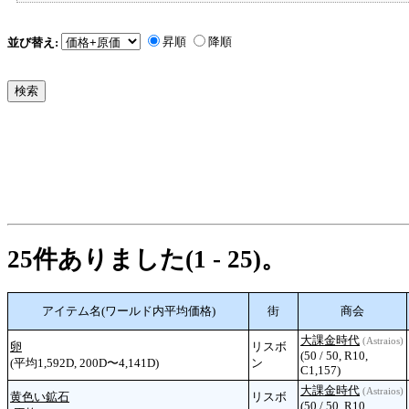
昇順
降順
並び替え:
25件ありました(1 - 25)。
アイテム名(ワールド内平均価格)
街
商会
大課金時代
(Astraios)
卵
リスボ
(50 / 50, R10,
(平均1,592D, 200D〜4,141D)
ン
C1,157)
大課金時代
(Astraios)
黄色い鉱石
リスボ
(50 / 50, R10,