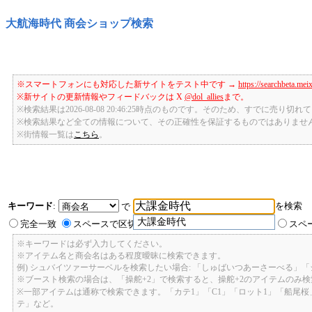
大航海時代 商会ショップ検索
※スマートフォンにも対応した新サイトをテスト中です →
https://searchbeta.mei
※新サイトの更新情報やフィードバックは X
@dol_allies
まで。
※検索結果は2026-08-08 20:46:25時点のものです。そのため、すでに売り
※検索結果など全ての情報について、その正確性を保証するものではありませ
※街情報一覧は
こちら
。
キーワード
:
を検索
で
大課金時代
完全一致
スペースで区切ったキーワードのいずれかを含む
スペ
※キーワードは必ず入力してください。
※アイテム名と商会名はある程度曖昧に検索できます。
例) シュバイツァーサーベルを検索したい場合: 「しゅばいつあーさーべる」
※ブースト検索の場合は、「操舵+2」で検索すると、操舵+2のアイテムのみ
※一部アイテムは通称で検索できます。「カテ1」「C1」「ロット1」「船尾
テ」など。