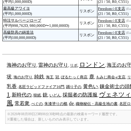
(平均1,000,000D)
(21 / 50, R0, C551)
最高級アワイヨ
Freedom☆E支店
(Eo
リスボン
(平均1,000,000D)
(21 / 50, R0, C551)
特注サルベージロープ
Freedom☆E支店
(Eo
リスボン
(平均998,762D, 980,000D〜1,000,000D)
(21 / 50, R0, C551)
高級防具の鋳造法
Freedom☆E支店
(Eo
リスボン
(平均100,000,000D)
(21 / 50, R0, C551)
ロンドン
海神のお守り
雷神のお守り
海王のお
,
,
リボ
,
,
状
純鉄
鹿
,
海のお守り
,
,
海王
,
冠
,
ぼるたっく商店
,
,
もみじ商会-e支店
,
リ
乳香
黄色い
錬金術士の頭飾
,
名匠ラピッドファイア16門
,
踊り子の
,
,
1
ヴェネツィ
新時代の
銃
採掘者の防護服
,
,
韓紙
,
,
いどん
,
,
風
常若衆
de
,
,
べぐの
,
朱漆塗りの櫛
,
,
織物秘伝・高級生地の書
,
名匠ロ
※2026年08月09日23時06分30秒時点の最新の検索キーワード履歴です。
※重複した場合は、新しいもののみ表示しています。