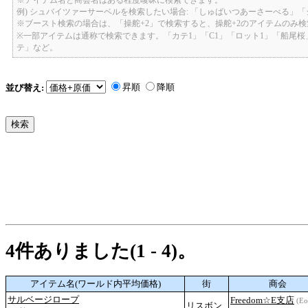
例) シュバイツァーサーベルを検索したい場合: 「しゅばいつあーさーべる」
※ブースト検索の場合は、「操舵+2」で検索すると、操舵+2のアイテムのみ
※一部アイテムは通称で検索できます。「カテ1」「C1」「ロット1」「船尾
テ」など。
昇順
降順
並び替え:
4件ありました(1 - 4)。
アイテム名(ワールド内平均価格)
街
商会
サルベージロープ
Freedom☆E支店
(Eo
リスボン