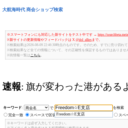
大航海時代 商会ショップ検索
※スマートフォンにも対応した新サイトをテスト中です →
https://searchbeta.mei
※新サイトの更新情報やフィードバックは X
@dol_allies
まで。
※検索結果は2026-08-09 22:46:30時点のものです。そのため、すでに売り
※検索結果など全ての情報について、その正確性を保証するものではありませ
※街情報一覧は
こちら
。
速報
: 旗が変わった港がある
キーワード
:
を検索
で
Freedom☆E支店
完全一致
スペースで区切ったキーワードのいずれかを含む
スペ
※キーワードは必ず入力してください。
※アイテム名と商会名はある程度曖昧に検索できます。