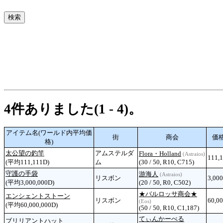
4件ありました(1 - 4)。
アイテム名(ワールド内平均価
街
商会
価格
格)
太公望の釣竿
アムステルダ
Flora・Holland
(Astraios)
111,
(平均111,111D)
ム
(30 / 50, R10, C715)
守護の手袋
游海人
(Astraios)
リスボン
3,00
(平均3,000,000D)
(20 / 50, R0, C502)
★バルロッサ商会★
エンシェントストーン
リスボン
60,0
(Eos)
(平均60,000,000D)
(50 / 50, R10, C1,187)
てぃんかーべる
ブリリアントハット