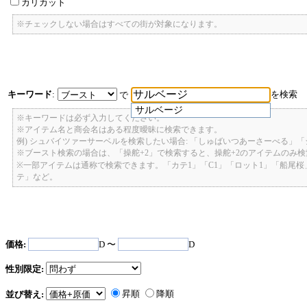
カリカット
※チェックしない場合はすべての街が対象になります。
キーワード
:
を検索
で
サルベージ
※キーワードは必ず入力してください。
※アイテム名と商会名はある程度曖昧に検索できます。
例) シュバイツァーサーベルを検索したい場合: 「しゅばいつあーさーべる」
※ブースト検索の場合は、「操舵+2」で検索すると、操舵+2のアイテムのみ
※一部アイテムは通称で検索できます。「カテ1」「C1」「ロット1」「船尾
テ」など。
価格:
D 〜
D
性別限定:
昇順
降順
並び替え: