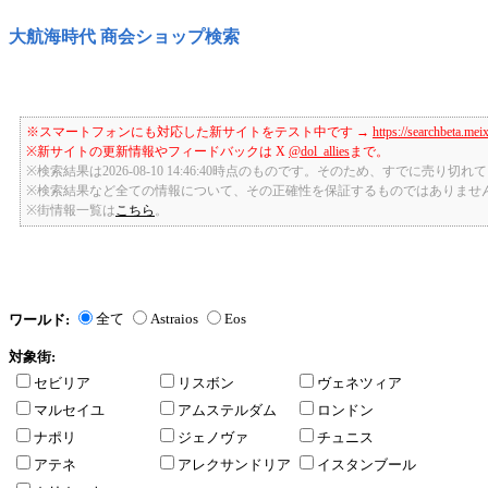
大航海時代 商会ショップ検索
※スマートフォンにも対応した新サイトをテスト中です →
https://searchbeta.mei
※新サイトの更新情報やフィードバックは X
@dol_allies
まで。
※検索結果は2026-08-10 14:46:40時点のものです。そのため、すでに売り
※検索結果など全ての情報について、その正確性を保証するものではありませ
※街情報一覧は
こちら
。
全て
Astraios
Eos
ワールド:
対象街:
セビリア
リスボン
ヴェネツィア
マルセイユ
アムステルダム
ロンドン
ナポリ
ジェノヴァ
チュニス
アテネ
アレクサンドリア
イスタンブール