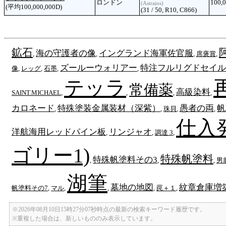
ロンドン
100,
(Astraios)
(平均100,000,000D)
(31 / 50, R10, C866)
鉱石
海の守護者の像
イングランド海軍佐官服
,
,
,
席褒賞
,
ズールーウォリアー
特注フルリグドセイル
像
,
レッグ
,
石墨
,
,
テッラ
常備薬
高級染料
SAINT.MICHAEL
,
,
,
,
カロネード
特殊塗装金属装材（深紫）
愚者の両
帆
,
,
珠貝
,
,
仕入
洋航海用レッドパイン板
リンジャオ
,
,
調達 3
,
ゴリー1)
特殊帆塗料
特殊帆塗料その3
,
,
,
男
湖筆
墓地の地図
紋章倉庫増
帆塗料その7
,
マル
,
,
,
罠＋１
,
※2026年08月10日15時27分07秒時点の最新の検索キーワード履歴です。
※重複した場合は、新しいもののみ表示しています。