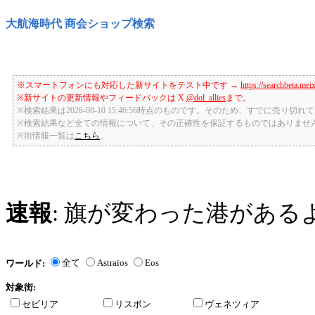
大航海時代 商会ショップ検索
※スマートフォンにも対応した新サイトをテスト中です →
https://searchbeta.mei
※新サイトの更新情報やフィードバックは X
@dol_allies
まで。
※検索結果は2026-08-10 15:46:56時点のものです。そのため、すでに売り
※検索結果など全ての情報について、その正確性を保証するものではありませ
※街情報一覧は
こちら
。
速報
: 旗が変わった港がある
全て
Astraios
Eos
ワールド:
対象街:
セビリア
リスボン
ヴェネツィア