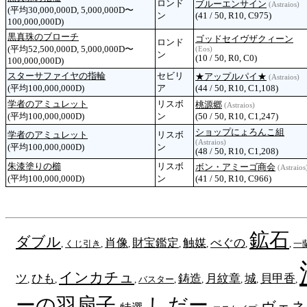
ロンド
ブルーエンサイン
(Astraios)
(平均30,000,000D, 5,000,000D〜
ン
(41 / 50, R10, C975)
100,000,000D)
黒真珠のブローチ
ゴッドセイヴザクィーン
ロンド
(平均52,500,000D, 5,000,000D〜
(Eos)
ン
(10 / 50, R0, C0)
100,000,000D)
スターサファイヤの指輪
セビリ
★アップルパイ★
(Astraios)
(平均100,000,000D)
ア
(44 / 50, R10, C1,108)
学者のアミュレット
リスボ
桃源郷
(Astraios)
(平均100,000,000D)
ン
(50 / 50, R10, C1,247)
ショップにょろんこ組
学者のアミュレット
リスボ
(Astraios)
(平均100,000,000D)
ン
(48 / 50, R10, C1,208)
朱漆塗りの櫛
リスボ
ボン・アミーゴ商会
(Astraios
(平均100,000,000D)
ン
(41 / 50, R10, C966)
鉱石
ダブル
肖像
財宝鑑定
触媒
べぐの
,
くじ引き
,
,
,
,
,
,
一
インカチュ
ツ
ひも
鋳造
月紋章
城
貝甲香
,
,
,
バスター
,
,
,
,
,
ーの羽扇子
しだー
ヴェネ