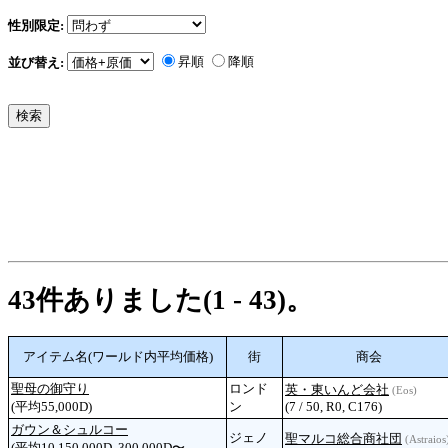
性別限定:
昇順
降順
並び替え:
43件ありました(1 - 43)。
アイテム名(ワールド内平均価格)
街
商会
聖母の御守り
ロンド
英・東いんど会社
(Eos)
(平均55,000D)
ン
(7 / 50, R0, C176)
ガウン＆シュルコー
ジェノ
聖マルコ総合商社団
(Astraios
(平均10,150,000D, 300,000D〜