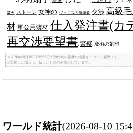
特選
,
,
,
エスケイプ
,
高級毛
女神の
交渉
ストーン
焚火
,
,
,
ヴェニスの航海者
,
,
仕入発注書(カテ
材
軍公用装材
,
,
再交渉要望書
警察
魔術の刻印
,
,
※2026年08月10日15時55分03秒時点の最新の検索キーワード履歴です。
※重複した場合は、新しいもののみ表示しています。
ワールド統計
(2026-08-10 15