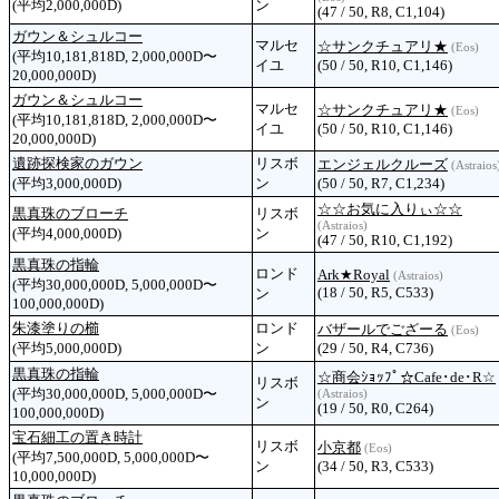
(平均2,000,000D)
ン
(47 / 50, R8, C1,104)
ガウン＆シュルコー
マルセ
☆サンクチュアリ★
(Eos)
(平均10,181,818D, 2,000,000D〜
イユ
(50 / 50, R10, C1,146)
20,000,000D)
ガウン＆シュルコー
マルセ
☆サンクチュアリ★
(Eos)
(平均10,181,818D, 2,000,000D〜
イユ
(50 / 50, R10, C1,146)
20,000,000D)
遺跡探検家のガウン
リスボ
エンジェルクルーズ
(Astraios
(平均3,000,000D)
ン
(50 / 50, R7, C1,234)
☆☆お気に入りぃ☆☆
黒真珠のブローチ
リスボ
(Astraios)
(平均4,000,000D)
ン
(47 / 50, R10, C1,192)
黒真珠の指輪
ロンド
Ark★Royal
(Astraios)
(平均30,000,000D, 5,000,000D〜
(18 / 50, R5, C533)
ン
100,000,000D)
朱漆塗りの櫛
ロンド
バザールでござーる
(Eos)
(平均5,000,000D)
ン
(29 / 50, R4, C736)
黒真珠の指輪
☆商会ｼｮｯﾌﾟ☆Cafe･de･R☆
リスボ
(平均30,000,000D, 5,000,000D〜
(Astraios)
ン
(19 / 50, R0, C264)
100,000,000D)
宝石細工の置き時計
リスボ
小京都
(Eos)
(平均7,500,000D, 5,000,000D〜
ン
(34 / 50, R3, C533)
10,000,000D)