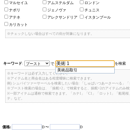
マルセイユ
アムステルダム
ロンドン
ナポリ
ジェノヴァ
チュニス
アテネ
アレクサンドリア
イスタンブール
カリカット
※チェックしない場合はすべての街が対象になります。
キーワード
:
を検索
で
美術品取引
※キーワードは必ず入力してください。
※アイテム名と商会名はある程度曖昧に検索できます。
例) シュバイツァーサーベルを検索したい場合: 「しゅばいつあーさーべる」
※ブースト検索の場合は、「操舵+2」で検索すると、操舵+2のアイテムのみ
※一部アイテムは通称で検索できます。「カテ1」「C1」「ロット1」「船尾
テ」など。
価格:
D 〜
D