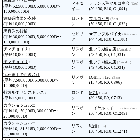
黒真珠のブローチ
マルセ
フランス聖マルコ商会
(Eos)
(平均52,500,000D, 5,000,000D〜
イユ
(50 / 50, R10, C1,091)
100,000,000D)
遺跡調査団の衣装
ロンド
マルコピヨ
(Eos)
(平均10,000,000D)
ン
(50 / 50, R10, C1,033)
黒真珠の指輪
セビリ
★アップルパイ★
(Astraios)
(平均30,000,000D, 5,000,000D〜
ア
(44 / 50, R10, C1,108)
100,000,000D)
チマチョゴリ
♀
リスボ
北フラA鯖支店
(Astraios)
(平均10,000,000D)
ン
(43 / 50, R5, C1,034)
チマチョゴリ
♀
リスボ
北フラA鯖支店
(Astraios)
(平均10,000,000D)
ン
(43 / 50, R5, C1,034)
宝石細工の置き時計
リスボ
Delfins☆Inc.
(Eos)
(平均7,500,000D, 5,000,000D〜
(15 / 50, R0, C366)
ン
10,000,000D)
特製ルネサンスドレス
♀
ロンド
MCL
(Eos)
(30 / 50, R9, C743)
(平均15,000,000D)
ン
ガウン＆シュルコー
リスボ
ロイヤルスイート
(Astraios)
(平均10,150,000D, 300,000D〜
ン
(50 / 50, R10, C1,209)
20,000,000D)
ガウン＆シュルコー
リスボ
戦姫
(Eos)
(平均10,181,818D, 2,000,000D〜
ン
(50 / 50, R10, C1,271)
20,000,000D)