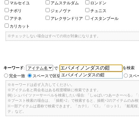
マルセイユ
アムステルダム
ロンドン
ナポリ
ジェノヴァ
チュニス
アテネ
アレクサンドリア
イスタンブール
カリカット
※チェックしない場合はすべての街が対象になります。
キーワード
:
を検索
で
エパメイノンダスの鎧
完全一致
スペースで区切ったキーワードのいずれかを含む
スペ
※キーワードは必ず入力してください。
※アイテム名と商会名はある程度曖昧に検索できます。
例) シュバイツァーサーベルを検索したい場合: 「しゅばいつあーさーべる」
※ブースト検索の場合は、「操舵+2」で検索すると、操舵+2のアイテムのみ
※一部アイテムは通称で検索できます。「カテ1」「C1」「ロット1」「船尾
テ」など。