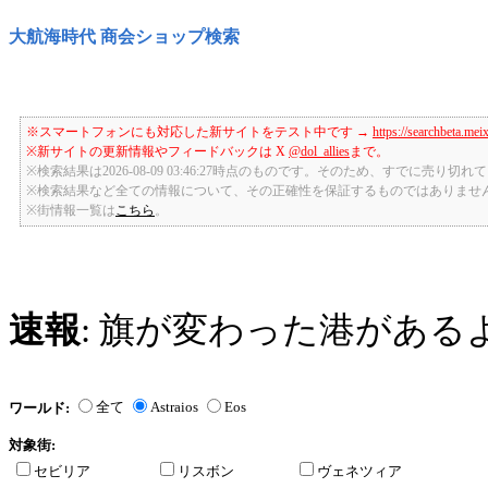
大航海時代 商会ショップ検索
※スマートフォンにも対応した新サイトをテスト中です →
https://searchbeta.mei
※新サイトの更新情報やフィードバックは X
@dol_allies
まで。
※検索結果は2026-08-09 03:46:27時点のものです。そのため、すでに売り
※検索結果など全ての情報について、その正確性を保証するものではありませ
※街情報一覧は
こちら
。
速報
: 旗が変わった港がある
全て
Astraios
Eos
ワールド:
対象街:
セビリア
リスボン
ヴェネツィア