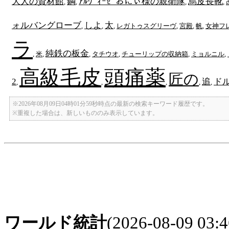
大人の資材館
鋼
ｱﾙｳﾞｨｰｾﾞおにぃ様の親衛隊
烏皮長靴
,
,
,
,
ォルバングローブ
しよ
太
,
,
,
レガトゥスグリーヴ
,
宮殿
,
帆
,
女神フ
ラ
純鉄の板金
,
米
,
,
タチウオ
,
チューリップの収納箱
,
ミョルニル
,
高級毛皮
頭痛薬
匠の
2
追
ド
,
,
,
,
,
※2026年08月09日04時01分59秒時点の最新の検索キーワード履歴です。
※重複した場合は、新しいもののみ表示しています。
ワールド統計
(2026-08-09 03