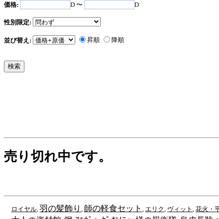
価格:
D 〜
D
性別限定:
昇順
降順
並び替え:
売り切れ中です。
羽の髪飾り
師の軽食セット
ロイヤル
,
,
,
エリク
,
ヴィット
,
花火・