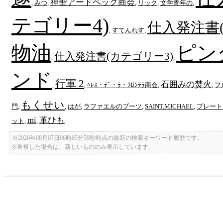
神聖アードベック商会
,
みつ
,
,
リック
,
文学青年の
,
テゴリー4)
仕入発注書(
,
すてんれす
,
物油
ピン
仕入発注書(カテゴリー3)
,
,
ンド
行軍 2
石囲みの焚火
,
,
ﾍﾚｽ・ﾃﾞ・ﾗ・ﾌﾛﾝﾃﾗ商会
,
,
フ
もくせい
門
,
,
はが
,
ラファエルのブーツ
,
SAINT.MICHAEL
,
プレート
mi
革ひも
ット
,
,
※2026年08月07日06時05分59秒時点の最新の検索キーワード履歴です。
※重複した場合は、新しいもののみ表示しています。