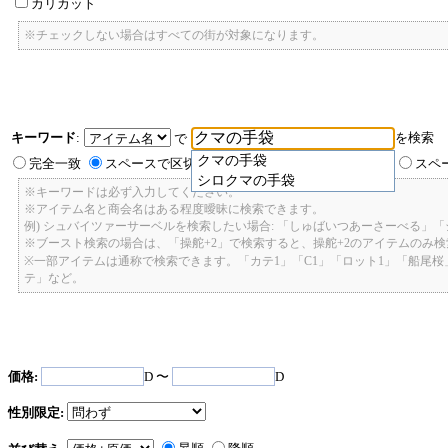
カリカット
※チェックしない場合はすべての街が対象になります。
キーワード
:
を検索
で
クマの手袋
完全一致
スペースで区切ったキーワードのいずれかを含む
スペ
シロクマの手袋
※キーワードは必ず入力してください。
※アイテム名と商会名はある程度曖昧に検索できます。
例) シュバイツァーサーベルを検索したい場合: 「しゅばいつあーさーべる」
※ブースト検索の場合は、「操舵+2」で検索すると、操舵+2のアイテムのみ
※一部アイテムは通称で検索できます。「カテ1」「C1」「ロット1」「船尾
テ」など。
価格:
D 〜
D
性別限定: