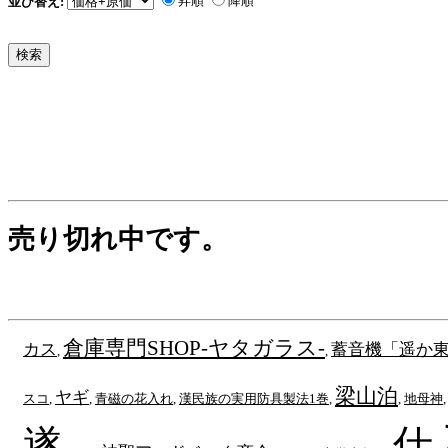
昇順
降順
並び替え:
売り切れ中です。
倉庫専門SHOP-ヤタガラス-
カス
蓄音機「遥か
,
,
梁山泊
ヤギ
スコ
,
,
青磁の花入れ
,
漢民族の実用防具製法1巻
,
,
地母神
遂
仕