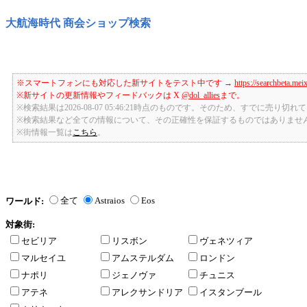
大航海時代 商会ショップ検索
※スマートフォンにも対応した新サイトをテスト中です →
https://searchbeta.mei
※新サイトの更新情報やフィードバックは X
@dol_allies
まで。
※検索結果は2026-08-07 05:46:21時点のものです。そのため、すでに売り
※検索結果など全ての情報について、その正確性を保証するものではありませ
※街情報一覧は
こちら
。
全て
Astraios
Eos
ワールド:
対象街:
セビリア
リスボン
ヴェネツィア
マルセイユ
アムステルダム
ロンドン
ナポリ
ジェノヴァ
チュニス
アテネ
アレクサンドリア
イスタンブール