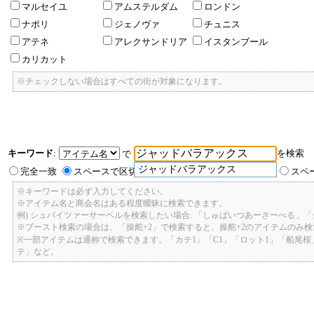
マルセイユ
アムステルダム
ロンドン
ナポリ
ジェノヴァ
チュニス
アテネ
アレクサンドリア
イスタンブール
カリカット
※チェックしない場合はすべての街が対象になります。
キーワード
:
を検索
で
ジャッドバラアックス
完全一致
スペースで区切ったキーワードのいずれかを含む
スペ
※キーワードは必ず入力してください。
※アイテム名と商会名はある程度曖昧に検索できます。
例) シュバイツァーサーベルを検索したい場合: 「しゅばいつあーさーべる」
※ブースト検索の場合は、「操舵+2」で検索すると、操舵+2のアイテムのみ
※一部アイテムは通称で検索できます。「カテ1」「C1」「ロット1」「船尾
テ」など。