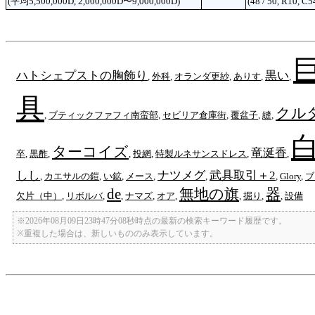
(平均5,500,000D, 2,000,000D〜9,000,000D)
(48 / 50, R10, C5
ハトシェプストの胸飾り
黒い
,
外科
,
オランダ更紗
,
ありす
,
,
具
クル
,
ブティックファフィ南蛮部
,
セビリア倉庫街
,
覆盆子
,
縫
,
ターコイズ
竜涎香
卒
,
黒酢
,
,
投網
,
特製ルネサンスドレス
,
,
しし
ナツメグ
武具取引＋2
,
カエサルの鎧
,
い鉱
,
メース
,
,
,
Glory
,
ブ
de
無地の旗
器
欠片（中）
,
リボルバ
,
,
ナマズ
,
オア
,
,
掘り
,
,
設備
※2026年08月09日23時47分08秒時点の最新の検索キーワード履歴です。
※重複した場合は、新しいもののみ表示しています。