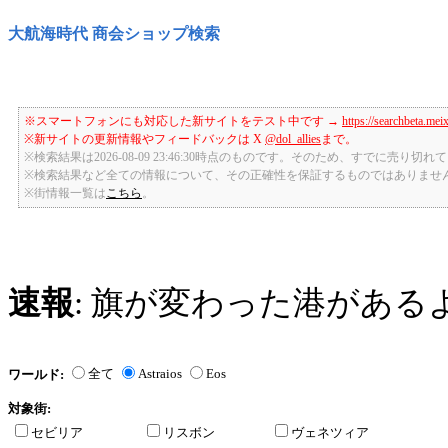
大航海時代 商会ショップ検索
※スマートフォンにも対応した新サイトをテスト中です →
https://searchbeta.mei
※新サイトの更新情報やフィードバックは X
@dol_allies
まで。
※検索結果は2026-08-09 23:46:30時点のものです。そのため、すでに売り
※検索結果など全ての情報について、その正確性を保証するものではありませ
※街情報一覧は
こちら
。
速報
: 旗が変わった港がある
全て
Astraios
Eos
ワールド:
対象街:
セビリア
リスボン
ヴェネツィア