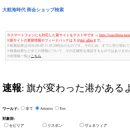
大航海時代 商会ショップ検索
※スマートフォンにも対応した新サイトをテスト中です →
https://searchbeta.mei
※新サイトの更新情報やフィードバックは X
@dol_allies
まで。
※検索結果は2026-08-09 11:43:26時点のものです。そのため、すでに売り
※検索結果など全ての情報について、その正確性を保証するものではありませ
※街情報一覧は
こちら
。
速報
: 旗が変わった港がある
全て
Astraios
Eos
ワールド:
対象街:
セビリア
リスボン
ヴェネツィア