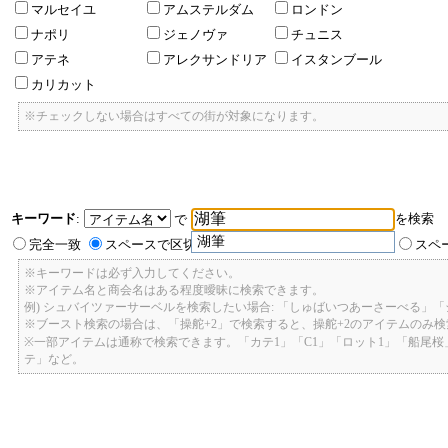
マルセイユ
アムステルダム
ロンドン
ナポリ
ジェノヴァ
チュニス
アテネ
アレクサンドリア
イスタンブール
カリカット
※チェックしない場合はすべての街が対象になります。
キーワード
:
を検索
で
湖筆
完全一致
スペースで区切ったキーワードのいずれかを含む
スペ
※キーワードは必ず入力してください。
※アイテム名と商会名はある程度曖昧に検索できます。
例) シュバイツァーサーベルを検索したい場合: 「しゅばいつあーさーべる」
※ブースト検索の場合は、「操舵+2」で検索すると、操舵+2のアイテムのみ
※一部アイテムは通称で検索できます。「カテ1」「C1」「ロット1」「船尾
テ」など。