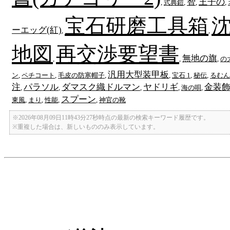
智
王子の
,
式典鎧
,
,
,
宝石研磨工具箱
ーエッグ(紅)
,
,
地図
再交渉要望書
無地の旗
,
,
,
の
汎用大型装甲板
ン
,
ペチコート
,
毛皮の防寒帽子
,
,
宝石 1
,
秘伝
,
るむん
注
パラソル
ダマスク織ドルマン
ヤドリギ
金装
,
,
,
,
海の唄
,
スプーン
東風
,
まり
,
性能
,
,
神官の靴
※2026年08月09日11時43分27秒時点の最新の検索キーワード履歴です。
※重複した場合は、新しいもののみ表示しています。