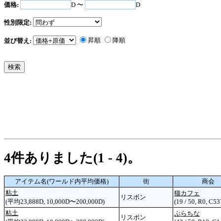
価格:
D 〜
D
性別限定:
昇順
降順
並び替え:
4件ありました(1 - 4)。
アイテム名(ワールド内平均価格)
街
商会
粘土
猫カフェ
リスボン
(平均23,888D, 10,000D〜200,000D)
(19 / 50, R0, C53
粘土
ぷらちな
リスボン