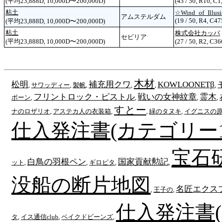
(平均23,888D, 10,000D〜200,000D)
(43 / 50, R10, C1
粘土
☆Wind_of_Illus
アムステルダム
(19 / 50, R4, C47
(平均23,888D, 10,000D〜200,000D)
粘土
株式会社カッパ
セビリア
(平均23,888D, 10,000D〜200,000D)
(27 / 50, R2, C36
木材
松明
補充用クワ
KOWLOONETβ
,
サワッディー
,
製帆
,
,
,
,
フリントロック・ピストル
戦いの女神紋章
霊木
ボーン
,
,
,
,
すとー
ナのロザリオ
,
アステカ人の衣装箱
,
,
緑のタヌキ
,
イグニスの
仕入発注書(カテゴリー1
宝石
白鳥の羽根ペン
国家貢献勲記
ット
,
,
ギロピタ
,
,
没船の断片地図
名匠エクス
,
王子の
,
仕入発注書
タ
,
イス通信club
,
ベイクドビーンズ
,