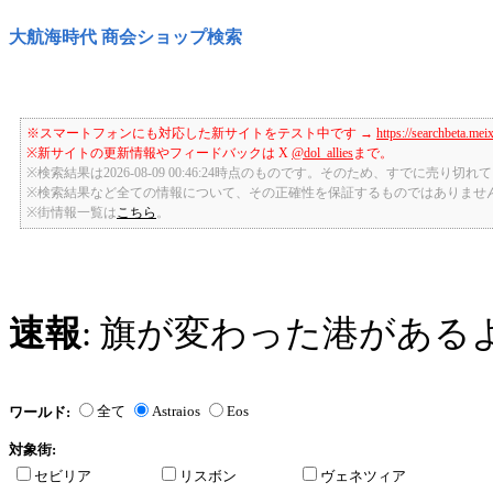
大航海時代 商会ショップ検索
※スマートフォンにも対応した新サイトをテスト中です →
https://searchbeta.mei
※新サイトの更新情報やフィードバックは X
@dol_allies
まで。
※検索結果は2026-08-09 00:46:24時点のものです。そのため、すでに売り
※検索結果など全ての情報について、その正確性を保証するものではありませ
※街情報一覧は
こちら
。
速報
: 旗が変わった港がある
全て
Astraios
Eos
ワールド:
対象街:
セビリア
リスボン
ヴェネツィア