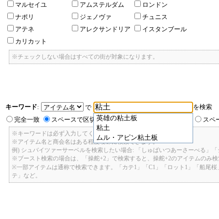
マルセイユ
アムステルダム
ロンドン
ナポリ
ジェノヴァ
チュニス
アテネ
アレクサンドリア
イスタンブール
カリカット
※チェックしない場合はすべての街が対象になります。
キーワード
:
を検索
で
英雄の粘土板
完全一致
スペースで区切ったキーワードのいずれかを含む
スペ
粘土
※キーワードは必ず入力してください。
ムル・アピン粘土板
※アイテム名と商会名はある程度曖昧に検索できます。
例) シュバイツァーサーベルを検索したい場合: 「しゅばいつあーさーべる」
※ブースト検索の場合は、「操舵+2」で検索すると、操舵+2のアイテムのみ
※一部アイテムは通称で検索できます。「カテ1」「C1」「ロット1」「船尾
テ」など。