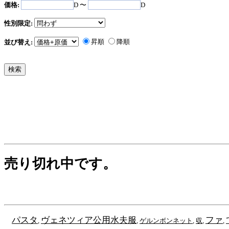
価格:
D 〜
D
性別限定:
昇順
降順
並び替え:
売り切れ中です。
パスタ
ヴェネツィア公用水夫服
ファ
,
,
ゲルンボンネット
,
収
,
,