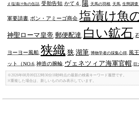
陽
受胎告知
かて４
え塩漬け魚の缶詰
,
,
,
,
天馬の羽根
,
天馬
,
生態調査 
塩漬け魚
軍要請書
ボン・アミーゴ商会
,
,
白い鉱石
神聖ローマ皇帝
郵便配達
,
,
,
狭織
狭
湖筆
ヨーヨー風船
風
,
,
,
,
博物学者の採集心得
,
ヴェネツィア海軍官帽
ット（NO.6
神造の腕輪
,
,
,
巨
※2026年08月09日22時30分18秒時点の最新の検索キーワード履歴です。
※重複した場合は、新しいもののみ表示しています。