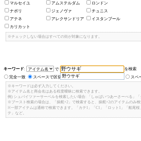
マルセイユ
アムステルダム
ロンドン
ナポリ
ジェノヴァ
チュニス
アテネ
アレクサンドリア
イスタンブール
カリカット
※チェックしない場合はすべての街が対象になります。
キーワード
:
を検索
で
野ウサギ
完全一致
スペースで区切ったキーワードのいずれかを含む
スペ
※キーワードは必ず入力してください。
※アイテム名と商会名はある程度曖昧に検索できます。
例) シュバイツァーサーベルを検索したい場合: 「しゅばいつあーさーべる」
※ブースト検索の場合は、「操舵+2」で検索すると、操舵+2のアイテムのみ
※一部アイテムは通称で検索できます。「カテ1」「C1」「ロット1」「船尾
テ」など。