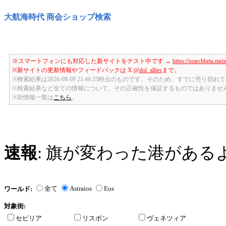
大航海時代 商会ショップ検索
※スマートフォンにも対応した新サイトをテスト中です →
https://searchbeta.mei
※新サイトの更新情報やフィードバックは X
@dol_allies
まで。
※検索結果は2026-08-09 21:46:25時点のものです。そのため、すでに売り
※検索結果など全ての情報について、その正確性を保証するものではありませ
※街情報一覧は
こちら
。
速報
: 旗が変わった港がある
全て
Astraios
Eos
ワールド:
対象街:
セビリア
リスボン
ヴェネツィア