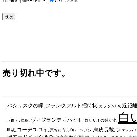
昇順
降順
並び替え:
売り切れ中です。
バシリスクの瞳
フランクフルト招待状
近距
,
,
カフタンEX
,
白
ヴィジランティハット
（白）
,
軍服
,
,
ロサリオの贈り物
,
コーデユロイ
烏皮長靴
フォルバ
甲板
,
,
真ちゅう
,
ブルーヘブン
,
,