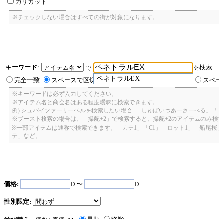
カリカット
※チェックしない場合はすべての街が対象になります。
キーワード
:
を検索
で
ペネトラルEX
完全一致
スペースで区切ったキーワードのいずれかを含む
スペ
※キーワードは必ず入力してください。
※アイテム名と商会名はある程度曖昧に検索できます。
例) シュバイツァーサーベルを検索したい場合: 「しゅばいつあーさーべる」
※ブースト検索の場合は、「操舵+2」で検索すると、操舵+2のアイテムのみ
※一部アイテムは通称で検索できます。「カテ1」「C1」「ロット1」「船尾
テ」など。
価格:
D 〜
D
性別限定: