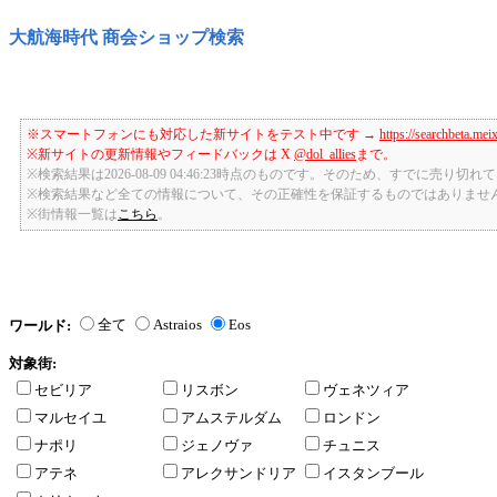
大航海時代 商会ショップ検索
※スマートフォンにも対応した新サイトをテスト中です →
https://searchbeta.mei
※新サイトの更新情報やフィードバックは X
@dol_allies
まで。
※検索結果は2026-08-09 04:46:23時点のものです。そのため、すでに売り
※検索結果など全ての情報について、その正確性を保証するものではありませ
※街情報一覧は
こちら
。
全て
Astraios
Eos
ワールド:
対象街:
セビリア
リスボン
ヴェネツィア
マルセイユ
アムステルダム
ロンドン
ナポリ
ジェノヴァ
チュニス
アテネ
アレクサンドリア
イスタンブール