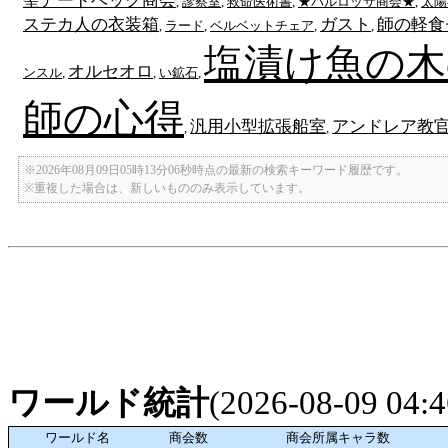
聖アードベック商会
,
診察室
,
救命医術書
,
★バルロッサ商会★
,
太陽
ステカ人の衣装箱
ガスト
師の軽食
,
ラード
,
ベルベットチェア
,
,
塩漬け魚の木
オルセオロ
ンスル
,
,
い鉱石
,
師の心得
汎用小型拡張船室
アンドレア教
,
,
※2026年08月09日05時13分06秒時点の最新の検索キーワード履歴です。
※重複した場合は、新しいもののみ表示しています。
ワールド統計
(2026-08-09 04
ワールド名
商会数
商会所属キャラ数