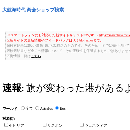
大航海時代 商会ショップ検索
※スマートフォンにも対応した新サイトをテスト中です →
https://searchbeta.mei
※新サイトの更新情報やフィードバックは X
@dol_allies
まで。
※検索結果は2026-08-08 16:47:32時点のものです。そのため、すでに売り
※検索結果など全ての情報について、その正確性を保証するものではありませ
※街情報一覧は
こちら
。
速報
: 旗が変わった港がある
全て
Astraios
Eos
ワールド:
対象街:
セビリア
リスボン
ヴェネツィア