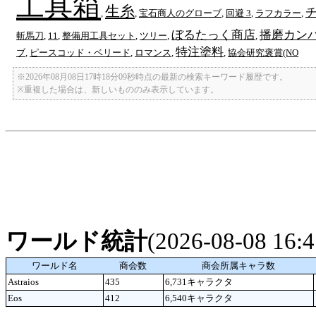
工具箱
生糸
,
,
宝石商人のグローブ
,
回避 3
,
ラフカラー
,
ぼるたっく商店
播磨カン
斬馬刀
,
11
,
整備用工具セット
,
ツリー
,
,
特注塗料
ブ
,
ピースコッド・ベリード
,
ロマンス
,
,
協会研究褒賞(NO
※2026年08月08日17時18分09秒時点の最新の検索キーワード履歴です。
※重複した場合は、新しいもののみ表示しています。
ワールド統計
(2026-08-08 16
ワールド名
商会数
商会所属キャラ数
Astraios
435
6,731キャラクタ
Eos
412
6,540キャラクタ