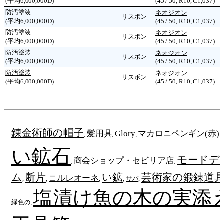
(平均6,000,000D)
(45 / 50, R10, C1,037)
防汚塗装
ネオジオン
リスボン
(平均6,000,000D)
(45 / 50, R10, C1,037)
防汚塗装
ネオジオン
リスボン
(平均6,000,000D)
(45 / 50, R10, C1,037)
防汚塗装
ネオジオン
リスボン
(平均6,000,000D)
(45 / 50, R10, C1,037)
防汚塗装
ネオジオン
リスボン
(平均6,000,000D)
(45 / 50, R10, C1,037)
錬金術師の帽子
髪用具
Glory
マカロニペンギン(赤)
,
,
,
い鉱石
モードデ
商会ショップ・セビリア店
,
,
ム
断片
い鉱
芸術家の鍛錬道
コルレオーネ
,
,
,
,
サバ
,
塩漬け魚の木の実添
緑色の
,