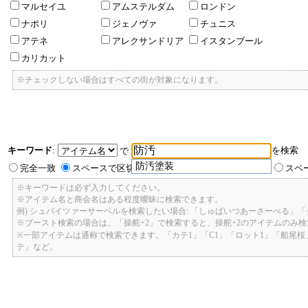
マルセイユ
アムステルダム
ロンドン
ナポリ
ジェノヴァ
チュニス
アテネ
アレクサンドリア
イスタンブール
カリカット
※チェックしない場合はすべての街が対象になります。
キーワード
:
を検索
で
防汚塗装
完全一致
スペースで区切ったキーワードのいずれかを含む
スペ
※キーワードは必ず入力してください。
※アイテム名と商会名はある程度曖昧に検索できます。
例) シュバイツァーサーベルを検索したい場合: 「しゅばいつあーさーべる」
※ブースト検索の場合は、「操舵+2」で検索すると、操舵+2のアイテムのみ
※一部アイテムは通称で検索できます。「カテ1」「C1」「ロット1」「船尾
テ」など。