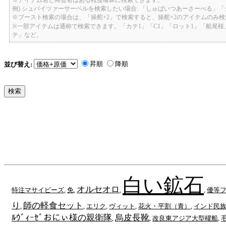
例) シュバイツァーサーベルを検索したい場合: 「しゅばいつあーさーべる」
※ブースト検索の場合は、「操舵+2」で検索すると、操舵+2のアイテムのみ
※一部アイテムは通称で検索できます。「カテ1」「C1」「ロット1」「船尾
テ」など。
昇順
降順
並び替え:
白い鉱石
オルセオロ
特注マサイビーズ
,
免
,
,
,
優等
り
師の軽食セット
,
,
エリク
,
ヴィット
,
花火・平割（青）
,
インド民
ﾙｳﾞｨｰｾﾞおにぃ様の親衛隊
烏皮長靴
,
,
改良東アジア大型櫂船
,