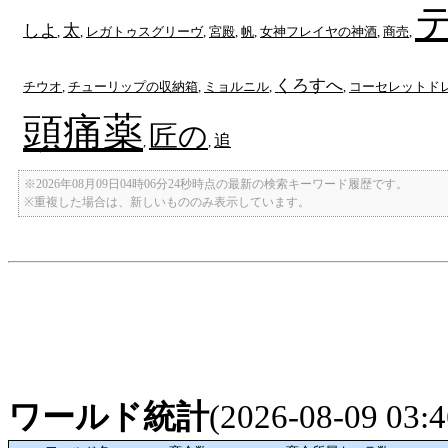
しよ
太
,
,
レガトゥスグリーヴ
,
宮殿
,
帆
,
女神フレイヤの神酒
,
商売
,
くろすへ
チウオ
,
チューリップの収納箱
,
ミョルニル
,
,
コーセレットド
頭痛薬
匠の
追
,
,
※2026年08月09日04時06分24秒時点の最新の検索キーワード履歴です。
※重複した場合は、新しいもののみ表示しています。
ワールド統計
(2026-08-09 03