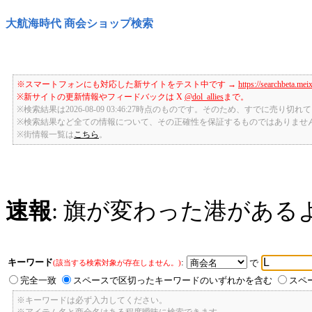
大航海時代 商会ショップ検索
※スマートフォンにも対応した新サイトをテスト中です →
https://searchbeta.mei
※新サイトの更新情報やフィードバックは X
@dol_allies
まで。
※検索結果は2026-08-09 03:46:27時点のものです。そのため、すでに売り
※検索結果など全ての情報について、その正確性を保証するものではありませ
※街情報一覧は
こちら
。
速報
: 旗が変わった港がある
キーワード
:
で
(該当する検索対象が存在しません。)
完全一致
スペースで区切ったキーワードのいずれかを含む
スペ
※キーワードは必ず入力してください。
※アイテム名と商会名はある程度曖昧に検索できます。