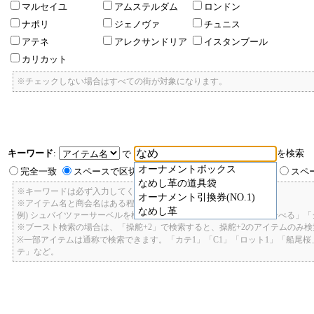
マルセイユ
アムステルダム
ロンドン
ナポリ
ジェノヴァ
チュニス
アテネ
アレクサンドリア
イスタンブール
カリカット
※チェックしない場合はすべての街が対象になります。
キーワード
:
を検索
で
オーナメントボックス
完全一致
スペースで区切ったキーワードのいずれかを含む
スペ
なめし革の道具袋
※キーワードは必ず入力してください。
オーナメント引換券(NO.1)
※アイテム名と商会名はある程度曖昧に検索できます。
なめし革
例) シュバイツァーサーベルを検索したい場合: 「しゅばいつあーさーべる」
※ブースト検索の場合は、「操舵+2」で検索すると、操舵+2のアイテムのみ
※一部アイテムは通称で検索できます。「カテ1」「C1」「ロット1」「船尾
テ」など。