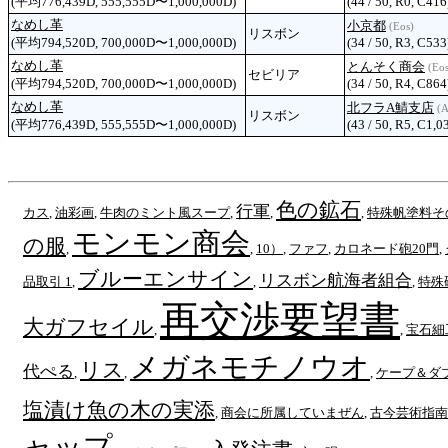
(平均776,439D, 555,555D〜1,000,000D)
(44 / 50, R0, C416
なめし革
小京都
(Eos)
リスボン
(平均794,520D, 700,000D〜1,000,000D)
(34 / 50, R3, C533
なめし革
とんそく商会
(Eos
セビリア
(平均794,520D, 700,000D〜1,000,000D)
(34 / 50, R4, C864
なめし革
北フラA鯖支店
(A
リスボン
(平均776,439D, 555,555D〜1,000,000D)
(43 / 50, R5, C1,0
色の鉱石
行軍
カス
,
油彩画
,
牛肉のミント風スープ
,
,
,
特殊帆塗料そ
モンモン商会
の服
,
,
10）
,
ファフ
,
カロネード砲20門
,
ブルーエンサイン
リスボン航海者組合
品取引 1
,
,
,
特殊
再交渉要望書
大ガフセイル
,
,
宝石細
メガネモチノウオ
リス
代ぺる
,
,
,
ケープ＆ダ
塩漬け魚の木の実添
,
商会に所属していまぜん
,
古今芸術指南
ャップ