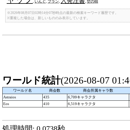
入発注書
,
いんぐ
,
プラン
,
,
空の唄
※2026年08月07日02時14分07秒時点の最新の検索キーワード履歴です。
※重複した場合は、新しいもののみ表示しています。
ワールド統計
(2026-08-07 01
ワールド名
商会数
商会所属キャラ数
Astraios
435
6,709キャラクタ
Eos
410
6,519キャラクタ
処理時間: 0.0738秒