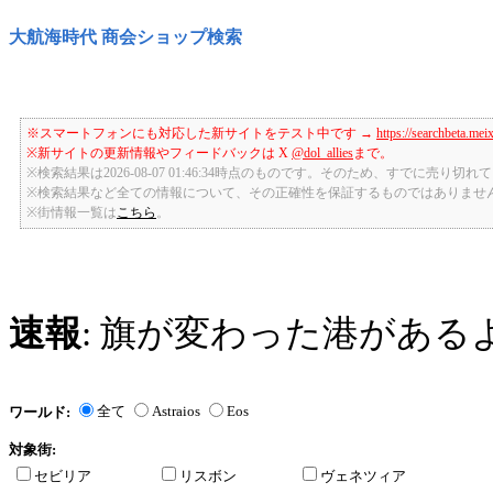
大航海時代 商会ショップ検索
※スマートフォンにも対応した新サイトをテスト中です →
https://searchbeta.mei
※新サイトの更新情報やフィードバックは X
@dol_allies
まで。
※検索結果は2026-08-07 01:46:34時点のものです。そのため、すでに売り
※検索結果など全ての情報について、その正確性を保証するものではありませ
※街情報一覧は
こちら
。
速報
: 旗が変わった港がある
全て
Astraios
Eos
ワールド:
対象街:
セビリア
リスボン
ヴェネツィア