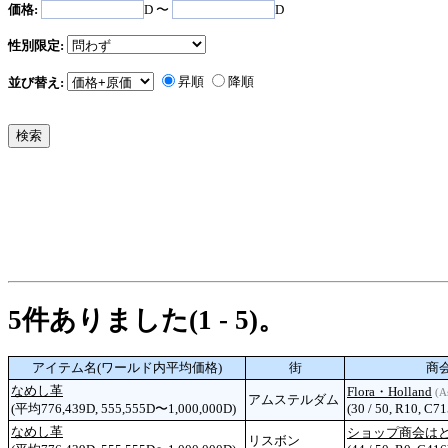
価格:
D 〜
D
性別限定:
昇順
降順
並び替え:
5件ありました(1 - 5)。
アイテム名(ワールド内平均価格)
街
商
なめし革
Flora・Holland
(As
アムステルダム
(平均776,439D, 555,555D〜1,000,000D)
(30 / 50, R10, C71
なめし革
ショップ商会は
リスボン