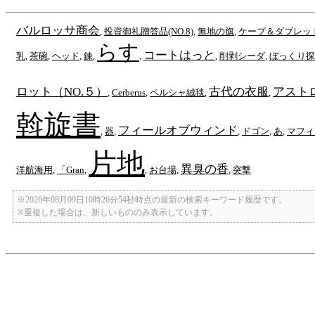
バルロッサ商会
,
投資御礼贈答品(NO.8)
,
無地の旗
,
ケープ＆ダブレッ
らす
コートはっと
乳
,
茶碗
,
ヘッド
,
錬
,
,
,
削剥シーダ
,
ぼっくり探
ロット（NO.５）
古代の衣服
アスト
,
Cerberus
,
ペルシャ絨毯
,
,
斡旋書
フィールオブウィンド
,
器
,
,
ドゴン
,
あ
,
マフィ
片地
異臭の香
洋航海用
,
「Gran
,
,
お台場
,
,
突撃
※2026年08月09日10時26分54秒時点の最新の検索キーワード履歴です。
※重複した場合は、新しいもののみ表示しています。