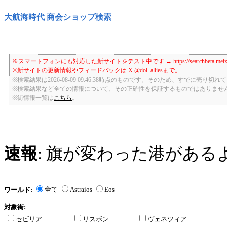
大航海時代 商会ショップ検索
※スマートフォンにも対応した新サイトをテスト中です →
https://searchbeta.mei
※新サイトの更新情報やフィードバックは X
@dol_allies
まで。
※検索結果は2026-08-09 09:46:38時点のものです。そのため、すでに売り
※検索結果など全ての情報について、その正確性を保証するものではありませ
※街情報一覧は
こちら
。
速報
: 旗が変わった港がある
全て
Astraios
Eos
ワールド:
対象街:
セビリア
リスボン
ヴェネツィア