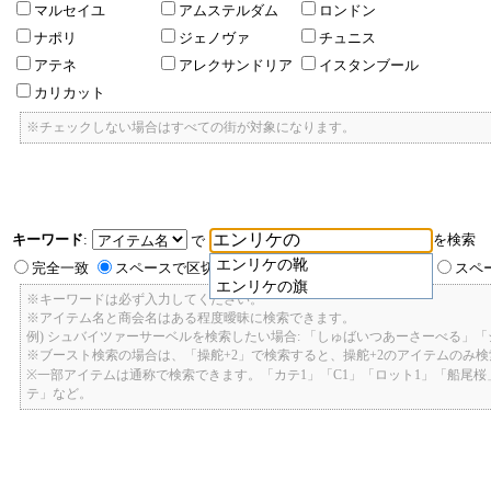
マルセイユ
アムステルダム
ロンドン
ナポリ
ジェノヴァ
チュニス
アテネ
アレクサンドリア
イスタンブール
カリカット
※チェックしない場合はすべての街が対象になります。
キーワード
:
を検索
で
エンリケの靴
完全一致
スペースで区切ったキーワードのいずれかを含む
スペ
エンリケの旗
※キーワードは必ず入力してください。
※アイテム名と商会名はある程度曖昧に検索できます。
例) シュバイツァーサーベルを検索したい場合: 「しゅばいつあーさーべる」
※ブースト検索の場合は、「操舵+2」で検索すると、操舵+2のアイテムのみ
※一部アイテムは通称で検索できます。「カテ1」「C1」「ロット1」「船尾
テ」など。