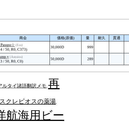
商会
価格(原価)
量
耐久
貫通
Passpo☆
(Eos)
30,000D
999
14 / 50, R0, C373)
ump.y
(Astraios)
50,000D
289
13 / 50, R0, C0)
再
アルタイ諸語翻訳メモ
,
スクレピオスの薬湯
,
洋航海用ビー