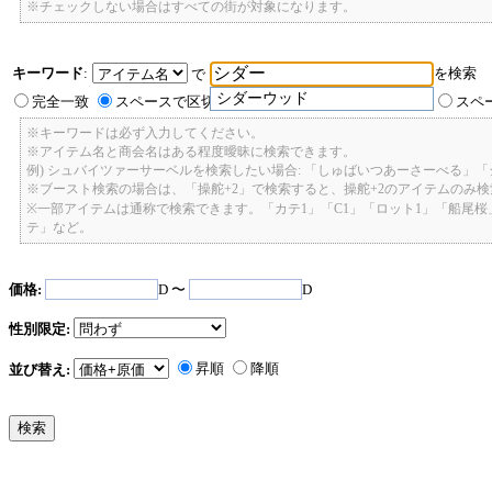
※チェックしない場合はすべての街が対象になります。
キーワード
:
を検索
で
シダーウッド
完全一致
スペースで区切ったキーワードのいずれかを含む
スペ
※キーワードは必ず入力してください。
※アイテム名と商会名はある程度曖昧に検索できます。
例) シュバイツァーサーベルを検索したい場合: 「しゅばいつあーさーべる」
※ブースト検索の場合は、「操舵+2」で検索すると、操舵+2のアイテムのみ
※一部アイテムは通称で検索できます。「カテ1」「C1」「ロット1」「船尾
テ」など。
価格:
D 〜
D
性別限定:
昇順
降順
並び替え: