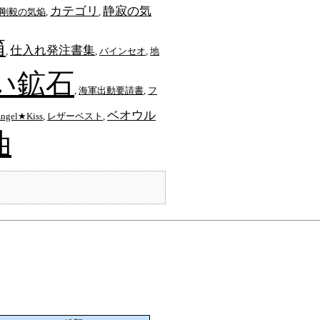
カテゴリ
静寂の気
剛毅の気焔
,
,
箱
仕入れ発注書集
,
,
バインセオ
,
地
い鉱石
,
海軍出動要請書
,
フ
ベオウル
ngel★Kiss
,
レザーベスト
,
油