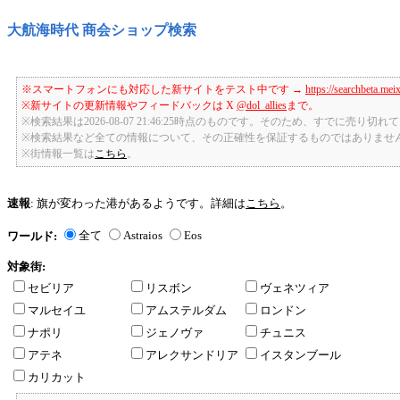
大航海時代 商会ショップ検索
※スマートフォンにも対応した新サイトをテスト中です →
https://searchbeta.mei
※新サイトの更新情報やフィードバックは X
@dol_allies
まで。
※検索結果は2026-08-07 21:46:25時点のものです。そのため、すでに売り
※検索結果など全ての情報について、その正確性を保証するものではありませ
※街情報一覧は
こちら
。
速報
: 旗が変わった港があるようです。詳細は
こちら
。
全て
Astraios
Eos
ワールド:
対象街:
セビリア
リスボン
ヴェネツィア
マルセイユ
アムステルダム
ロンドン
ナポリ
ジェノヴァ
チュニス
アテネ
アレクサンドリア
イスタンブール
カリカット