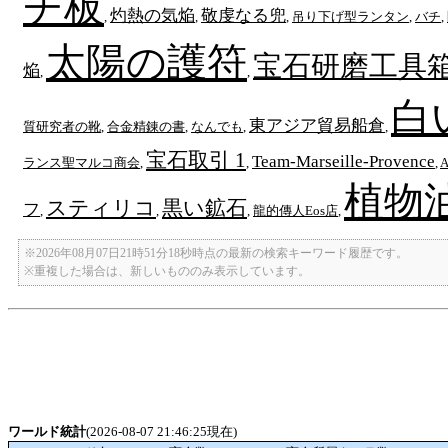
チ板
灼熱の気焔
敬虔なる兜
,
,
,
吊り下げ型ランタン
,
バチ
,
太陽の護符
宝石研磨工具
焔
,
,
白
東アジア貿易船倉
質研究者の靴
,
合金精錬の書
,
なんでも
,
,
宝石取引 1
Team-Marseille-Provence
ランス聖マルコ商会
,
,
,
A
植物
スティリコ
黒い鉱石
フ
,
,
,
龍的傳人Eos店
,
※2026年08月07日21時51分18秒時点の最新の検索キーワード履歴です。
※重複した場合は、新しいもののみ表示しています。
ワールド統計
(2026-08-07 21:46:25現在)