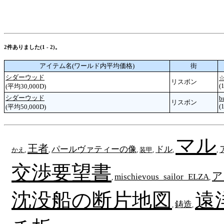
2件ありました(1 - 2)。
アイテム名(ワールド内平均価格)
街
シダーウッド
☆
リスボン
(
(平均30,000D)
シダーウッド
b
リスボン
(
(平均50,000D)
マル
王者
パールヴァティーの像
ドル
かえ
,
,
,
装甲
,
,
,
交渉要望書
ア
mischievous_sailor_ELZA
,
,
沈没船の断片地図
遠
鋳造
,
,