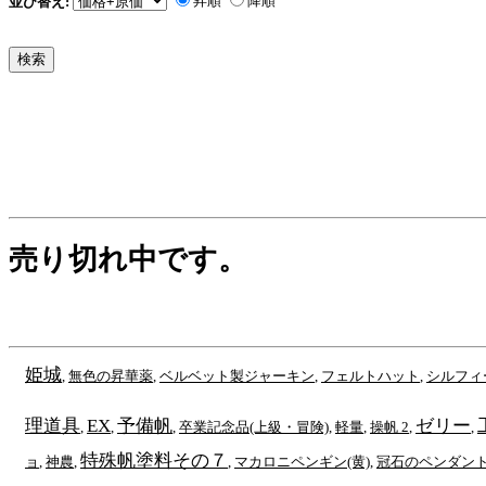
昇順
降順
並び替え:
売り切れ中です。
姫城
,
無色の昇華薬
,
ベルベット製ジャーキン
,
フェルトハット
,
シルフィ
理道具
EX
予備帆
ゼリー
,
,
,
卒業記念品(上級・冒険)
,
軽量
,
操帆 2
,
,
特殊帆塗料その７
ョ
,
神農
,
,
マカロニペンギン(黄)
,
冠石のペンダン