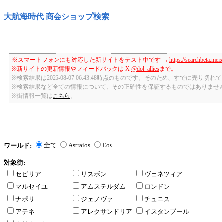
大航海時代 商会ショップ検索
※スマートフォンにも対応した新サイトをテスト中です →
https://searchbeta.mei
※新サイトの更新情報やフィードバックは X
@dol_allies
まで。
※検索結果は2026-08-07 06:43:48時点のものです。そのため、すでに売り
※検索結果など全ての情報について、その正確性を保証するものではありませ
※街情報一覧は
こちら
。
全て
Astraios
Eos
ワールド:
対象街:
セビリア
リスボン
ヴェネツィア
マルセイユ
アムステルダム
ロンドン
ナポリ
ジェノヴァ
チュニス
アテネ
アレクサンドリア
イスタンブール