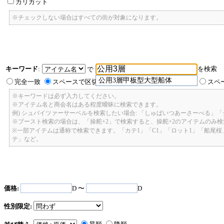
カリカット
※チェックしない場合はすべての街が対象になります。
キーワード
:
を検索
で
公用3層甲板型大型船体
完全一致
スペースで区切ったキーワードのいずれかを含む
スペ
※キーワードは必ず入力してください。
※アイテム名と商会名はある程度曖昧に検索できます。
例) シュバイツァーサーベルを検索したい場合: 「しゅばいつあーさーべる」
※ブースト検索の場合は、「操舵+2」で検索すると、操舵+2のアイテムのみ
※一部アイテムは通称で検索できます。「カテ1」「C1」「ロット1」「船尾
テ」など。
価格:
D 〜
D
性別限定: