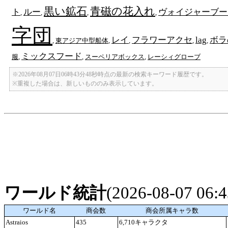
黒い鉱石
青磁の花入れ
ト
ルー
ヴォイジャーブー
,
,
,
,
字団
レイ
フラワーアクセ
lag
ボラ
,
東アジア中型船体
,
,
,
,
ミックスフード
服
,
,
スーペリアボックス
,
レーシィグローブ
※2026年08月07日06時43分48秒時点の最新の検索キーワード履歴です。
※重複した場合は、新しいもののみ表示しています。
ワールド統計
(2026-08-07 06
ワールド名
商会数
商会所属キャラ数
Astraios
435
6,710キャラクタ