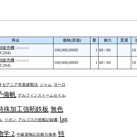
商会
価格(原価)
量
耐久
貫通
動販売機
(Astraios)
100,000,000D
1
60 / 60
10
, C264)
動販売機
(Astraios)
100,000,000D
1
60 / 60
10
, C264)
オセアニア衣装縫製法
,
ジャム
,
ヨーロ
予備帆
,
デルフィンストームセイル
,
特殊加工強靭鉄板
無色
,
lag
ル
,
リボン
,
アルゴスの造船記録書
,
,
物学 2
特
,
中級冒険記念船引換券
,