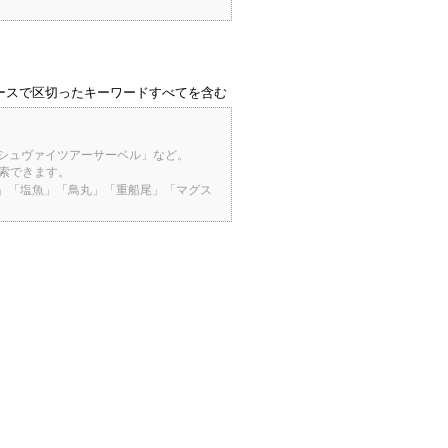
ースで区切ったキーワードすべてを含む
「シュヴァイツアーサーベル」など。
検索できます。
桜」「塩魚」「鳥丸」「重船尾」「マグス