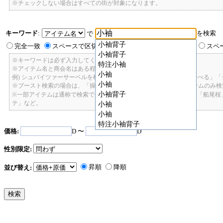
※チェックしない場合はすべての街が対象になります。
キーワード
:
を検索
で
小袖背子
完全一致
スペースで区切ったキーワードのいずれかを含む
スペ
小袖背子
※キーワードは必ず入力してください。
特注小袖
※アイテム名と商会名はある程度曖昧に検索できます。
小袖
例) シュバイツァーサーベルを検索したい場合: 「しゅばいつあーさーべる」
小袖
※ブースト検索の場合は、「操舵+2」で検索すると、操舵+2のアイテムのみ
小袖背子
※一部アイテムは通称で検索できます。「カテ1」「C1」「ロット1」「船尾
テ」など。
小袖
小袖
特注小袖背子
価格:
D 〜
D
性別限定:
昇順
降順
並び替え: