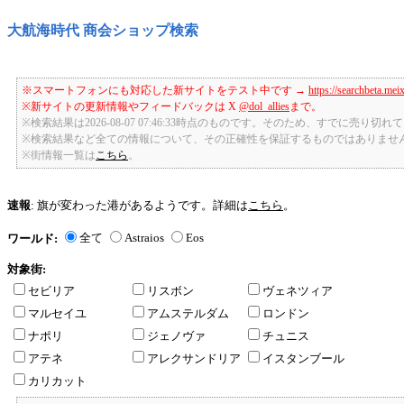
大航海時代 商会ショップ検索
※スマートフォンにも対応した新サイトをテスト中です →
https://searchbeta.mei
※新サイトの更新情報やフィードバックは X
@dol_allies
まで。
※検索結果は2026-08-07 07:46:33時点のものです。そのため、すでに売り
※検索結果など全ての情報について、その正確性を保証するものではありませ
※街情報一覧は
こちら
。
速報
: 旗が変わった港があるようです。詳細は
こちら
。
全て
Astraios
Eos
ワールド:
対象街:
セビリア
リスボン
ヴェネツィア
マルセイユ
アムステルダム
ロンドン
ナポリ
ジェノヴァ
チュニス
アテネ
アレクサンドリア
イスタンブール
カリカット