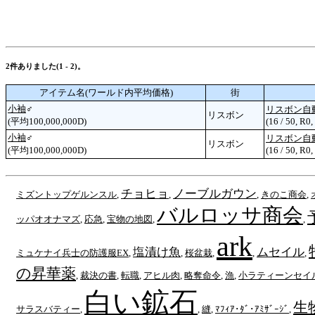
2件ありました(1 - 2)。
アイテム名(ワールド内平均価格)
街
小袖
♂
リスボン自
リスボン
(平均100,000,000D)
(16 / 50, R0
小袖
♂
リスボン自
リスボン
(平均100,000,000D)
(16 / 50, R0
チョヒョ
ノーブルガウン
ミズントップゲルンスル
,
,
,
きのこ商会
,
バルロッサ商会
ッパオオナマズ
,
応急
,
宝物の地図
,
,
ark
塩漬け魚
ムセイル
ミュケナイ兵士の防護服EX
,
,
桜盆栽
,
,
,
の昇華薬
,
裁決の書
,
転職
,
アヒル肉
,
略奪命令
,
漁
,
小ラティーンセイ
白い鉱石
生
サラスバティー
,
,
縫
,
ﾏﾌｨｱ･ﾀﾞ･ｱﾐｻﾞｰｼﾞ
,